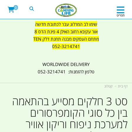
0
תפריט
שימו לב המרלוג עבר לכתובת חדשה
אור עקיבא רחוב האילן 4 פינת הדס 8
מתחם העסקים מבנה תחנת דלק TEN
052-3214741
WORLDWIDE DELIVERY
טלפון להזמנות: 052-3214741
דף בית
קטלוג
סט 3 חלקים מסייע בהתאמה
בין כל סוגי הקומפרסורים
למערכת ניפוח וריקון אוויר