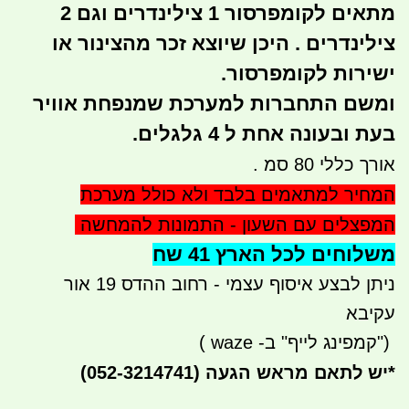
מתאים לקומפרסור 1 צילינדרים וגם 2
צילינדרים . היכן שיוצא זכר מהצינור או
ישירות לקומפרסור.
ומשם התחברות למערכת שמנפחת אוויר
בעת ובעונה אחת ל 4 גלגלים.
אורך כללי 80 סמ .
המחיר למתאמים בלבד ולא כולל מערכת
המפצלים עם השעון - התמונות להמחשה
משלוחים לכל הארץ 41 שח
ניתן לבצע איסוף עצמי - רחוב ההדס 19 אור
עקיבא
")
קמפינג לייף" ב-
waze
)
*
יש לתאם מראש הגעה
(052-3214741)