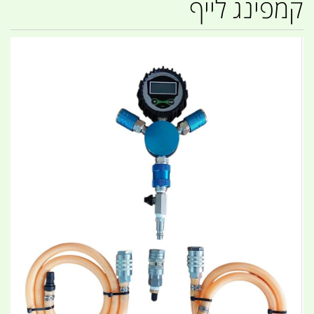
קמפינג לייף