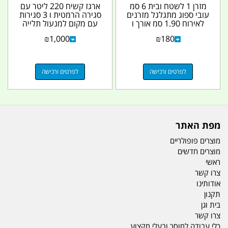
מזרן 1 לשטח ובית 6 סמ
ארגז קשיח 220 ליטר עם
עובי ספוג מתגלגל מזרנים
סגירה הרמטית ו 3 סגירות
לאירוח 1.90 סמ אורך ו
עם מקום למנעול תלייה
70 סמ' רוחב...
כולל 2 גלגלים...
₪
1,000
₪
180
לפרטים ורכישה
לפרטים ורכישה
מפת האתר
מוצרים פופולריים
מוצרים חדשים
ראשי
צרו קשר
אודותינו
תקנון
בית וגן
צרו קשר
כלי עבודה למוסך ובעלי מקצוע