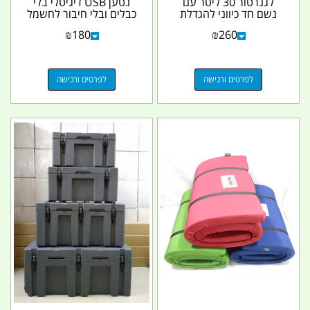
לגנרטור 30 ליטר עם
נטען USB דיגיטלי בלי
נשם חד כיווני להגדלת
כבלים ובלי חיבור לחשמל
שעות העבודה של...
קמפינג לייף
₪
180
₪
260
לפרטים ורכישה
לפרטים ורכישה