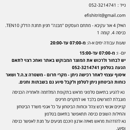
נייד : 052-3214741
efishitrit@gmail.com
האילן 4 אור עקיבא - מתחם העסקים ''מבנה'' חניון תחנת הדלק TEN10.
כניסה 4. קומה 1
שעות עבודה ימים א-ה:
מ-07:00 עד-20:00
יום- ו:
מ-07:00 עד-15:00
יש לבחור ולרכוש את המוצר המבוקש באתר ואחכ רצוי לתאם
הגעה בטלפון 052-3214741
איסוף עצמי לאחר רכישה ניתן - מקרי חרום - משטרה צ.ה.ל ושאר
כוחות הביטחון ניתן לטלפן ולקבל סיוע גם בשבתות וחגים.
נא להגיע בתיאום טלפוני מראש בתקופת המלחמה ולאחריה הכניסה
מוגבלת למורשים בלבד ואו למקרים חריגים
קניינים אנשי רכש צהל וכוחות הביטחון על כל אגפי משרד הביטחון
והחילות השונים כניסה תתאפשר בתיאום בטלפון
נא להזדהות מראש מאיזה ארגון הינכם מגיעים על מנת לאפשר כניסה
וסיוע.