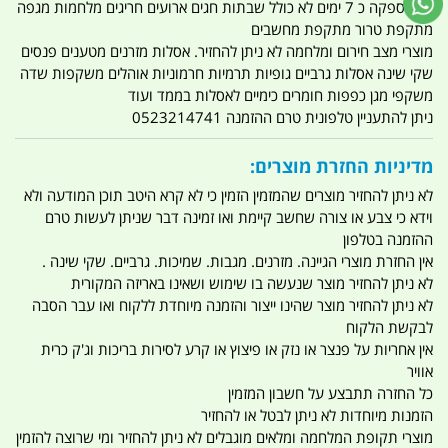
זמן אספקה כ 7 ימים לא כולל שבתות חגים ארועים חריגים מלחמות מגפה
מתקפת טרור מתקפת מחשבים
מוצרי מצב חירום ומלחמה לא ניתן להחזיר. אסלות מזרנים מטענים פנסים
שקי שינה אסלות גרביים גופיות תרמיות חרמוניות אוהלים משקפות שדה
משקפי מגן כפפות חומרים כימיים לאסלות בממד ועוד
ניתן להתעניין טלפונית טרם ההזמנה 0523214741
מדיניות החזרת מוצרים:
לא ניתן להחזיר מוצרים שהמזמין הזמין כי לא קרא היטב תוכן המודעה ולא
וידא כי צבע או צורה שחשב קיימת ואו זמינה דבר שניתן לעשות טרם
ההזמנה בטלפון
אין החזרת מוצרי הגיינה. מזרנים. מגבות. שמיכות. גרביים. שקי שינה .
לא ניתן להחזיר מוצר שנעשה בו שימוש ושאינו באריזה המקורית
לא ניתן להחזיר מוצר שהינו ייצור והזמנה מיוחדת ללקוח ואו עבר הסבה
לבקשת הלקוח
אין אחריות על פנצר או נזק או פיצוץ או קרע לסירות בריכות וג'ק כרית
אוויר
כל החזרה תתבצע על חשבון המזמין
הזמנות מיוחדות לא ניתן לבטל או להחזיר
מוצרי תקופת המלחמה ומלאים מוגבלים לא ניתן להחזיר ומי שרוצה להזמין