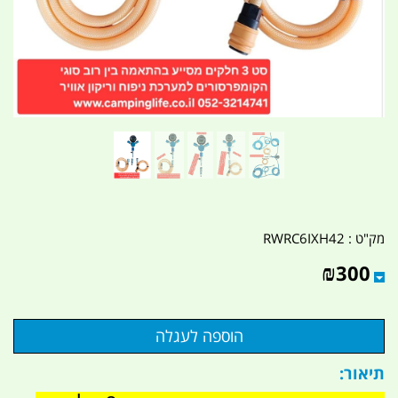
מק"ט :
RWRC6IXH42
₪
300
תיאור: