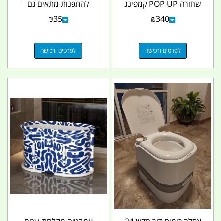
שחורה POP UP קמפינג
להתפנות מתאים גם
לייף
לטייסים FAMILY...
₪
35
₪
340
לפרטים ורכישה
לפרטים ורכישה