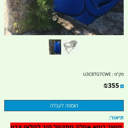
מק"ט :
U3C8TG7CWE
₪
355
תיאור:
מושב כיסא אסלה מתקפל חזר למלאי צבע