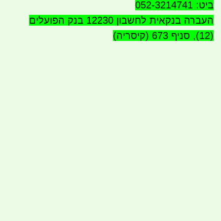
ביט: 052-3214741
העברה בנקאית לחשבון 12230 בנק הפועלים
(12), סניף 673 (קיסריה)