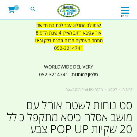
0
תפריט
שימו לב המרלוג עבר לכתובת חדשה
אור עקיבא רחוב האילן 4 פינת הדס 8
מתחם העסקים מבנה תחנת דלק TEN
052-3214741
WORLDWIDE DELIVERY
טלפון להזמנות: 052-3214741
דף בית
קטלוג
מקלחונים ושירותים בשטח
סט נוחות לשטח אוהל עם
מושב אסלה כיסא מתקפל כולל
20 שקיות POP UP צבע