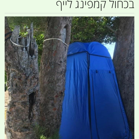
בכחול קמפינג לייף