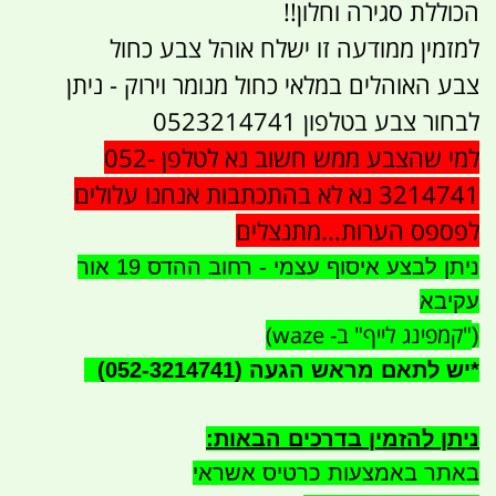
הכוללת סגירה וחלון!!
למזמין ממודעה זו ישלח אוהל צבע כחול
צבע האוהלים במלאי כחול מנומר וירוק - ניתן
לבחור צבע בטלפון 0523214741
למי שהצבע ממש חשוב נא לטלפן 052-
3214741 נא לא בהתכתבות אנחנו עלולים
לפספס הערות...מתנצלים
ניתן לבצע איסוף עצמי - רחוב ההדס 19 אור
עקיבא
"קמפינג לייף" ב- waze)
(
*
יש לתאם מראש הגעה
(052-3214741)
ניתן להזמין בדרכים הבאות
:
באתר באמצעות כרטיס אשראי