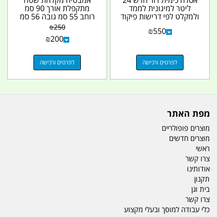
אסלה כימית דור חדש 24
אמבטיה מקלחת שטח
ליטר למיגונית לממד
מתקפלת אורך 90 סמ
ולמקלט לפי דרישות פיקוד
רוחב 55 סמ גובה 56 סמ
העורף ללא צורך...
קמפינג לייף
₪
250
₪
550
₪
200
לפרטים ורכישה
לפרטים ורכישה
מפת האתר
מוצרים פופולריים
מוצרים חדשים
ראשי
צרו קשר
אודותינו
תקנון
בית וגן
צרו קשר
כלי עבודה למוסך ובעלי מקצוע