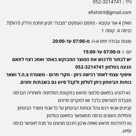
נייד : 052-3214741
efishitrit@gmail.com
האילן 4 אור עקיבא - מתחם העסקים ''מבנה'' חניון תחנת הדלק TEN10.
כניסה 4. קומה 1
שעות עבודה ימים א-ה:
מ-07:00 עד-20:00
יום- ו:
מ-07:00 עד-15:00
יש לבחור ולרכוש את המוצר המבוקש באתר ואחכ רצוי לתאם
הגעה בטלפון 052-3214741
איסוף עצמי לאחר רכישה ניתן - מקרי חרום - משטרה צ.ה.ל ושאר
כוחות הביטחון ניתן לטלפן ולקבל סיוע גם בשבתות וחגים.
נא להגיע בתיאום טלפוני מראש בתקופת המלחמה ולאחריה הכניסה
מוגבלת למורשים בלבד ואו למקרים חריגים
קניינים אנשי רכש צהל וכוחות הביטחון על כל אגפי משרד הביטחון
והחילות השונים כניסה תתאפשר בתיאום בטלפון
נא להזדהות מראש מאיזה ארגון הינכם מגיעים על מנת לאפשר כניסה
וסיוע.