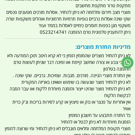
מתקפת טרור מתקפת מחשבים
מוצרי מצב חירום ומלחמה לא ניתן להחזיר. אסלות מזרנים מטענים פנסים
שקי שינה אסלות גרביים גופיות תרמיות חרמוניות אוהלים משקפות שדה
משקפי מגן כפפות חומרים כימיים לאסלות בממד ועוד
ניתן להתעניין טלפונית טרם ההזמנה 0523214741
מדיניות החזרת מוצרים:
לא ניתן להחזיר מוצרים שהמזמין הזמין כי לא קרא היטב תוכן המודעה ולא
וידא כי צבע או צורה שחשב קיימת ואו זמינה דבר שניתן לעשות טרם
ההזמנה בטלפון
אין החזרת מוצרי הגיינה. מזרנים. מגבות. שמיכות. גרביים. שקי שינה .
לא ניתן להחזיר מוצר שנעשה בו שימוש ושאינו באריזה המקורית
לא ניתן להחזיר מוצר שהינו ייצור והזמנה מיוחדת ללקוח ואו עבר הסבה
לבקשת הלקוח
אין אחריות על פנצר או נזק או פיצוץ או קרע לסירות בריכות וג'ק כרית
אוויר
כל החזרה תתבצע על חשבון המזמין
הזמנות מיוחדות לא ניתן לבטל או להחזיר
מוצרי תקופת המלחמה ומלאים מוגבלים לא ניתן להחזיר ומי שרוצה להזמין
ומתכנן להחזיר מוטב לו שלא יזמין