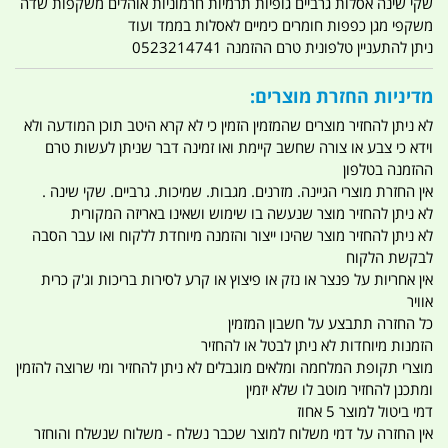
שקי שינה אסלות גרביים גופיות תרמיות חרמוניות אוהלים משקפות שדה
משקפי מגן כפפות חומרים כימיים לאסלות בממד ועוד
ניתן להתעניין טלפונית טרם ההזמנה 0523214741
מדיניות החזרת מוצרים:
לא ניתן להחזיר מוצרים שהמזמין הזמין כי לא קרא היטב תוכן המודעה ולא
וידא כי צבע או צורה שחשב קיימת ואו זמינה דבר שניתן לעשות טרם
ההזמנה בטלפון
אין החזרת מוצרי הגיינה. מזרנים. מגבות. שמיכות. גרביים. שקי שינה .
לא ניתן להחזיר מוצר שנעשה בו שימוש ושאינו באריזה המקורית
לא ניתן להחזיר מוצר שהינו ייצור והזמנה מיוחדת ללקוח ואו עבר הסבה
לבקשת הלקוח
אין אחריות על פנצר או נזק או פיצוץ או קרע לסירות בריכות וג'ק כרית
אוויר
כל החזרה תתבצע על חשבון המזמין
הזמנות מיוחדות לא ניתן לבטל או להחזיר
מוצרי תקופת המלחמה ומלאים מוגבלים לא ניתן להחזיר ומי שרוצה להזמין
ומתכנן להחזיר מוטב לו שלא יזמין
דמי ביטול למוצר 5 אחוז
אין החזרה על דמי משלוח למוצר שכבר נשלח - משלוח שנשלח והוחזר