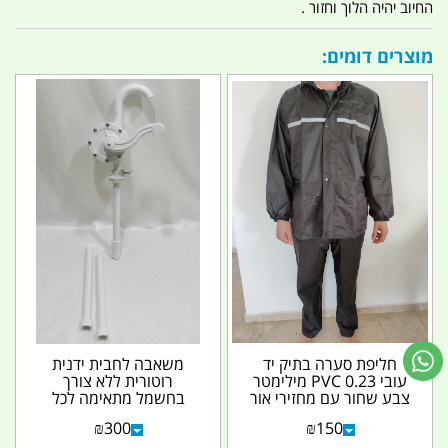
החיוב יהיה הלוך וחזור .
מוצרים דומים:
חליפת סערה בתיק יד
משאבה לחבית ידנית
עובי 0.23 PVC מילימטר
רוטורית ללא צורך
צבע שחור עם מחזירי אור
בחשמל מתאימה לכל
המחיר למכנס...
מיכל או חבית להזרמת
₪
300
₪
150
נוזלים...