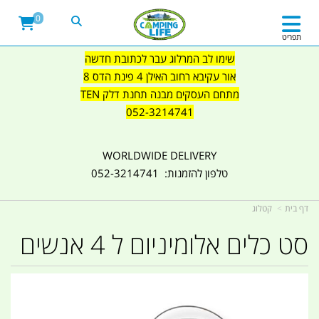
0
תפריט
שימו לב המרלוג עבר לכתובת חדשה
אור עקיבא רחוב האילן 4 פינת הדס 8
מתחם העסקים מבנה תחנת דלק TEN
052-3214741
WORLDWIDE DELIVERY
טלפון להזמנות: 052-3214741
דף בית
קטלוג
סט כלים אלומיניום ל 4 אנשים