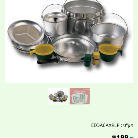
מק"ט :
EEOA6AXRLP
₪
199