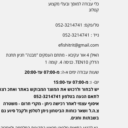
כלי עבודה למוסך ובעלי מקצוע
קטלוג
טל/פקס: 052-3214741
נייד : 052-3214741
efishitrit@gmail.com
האילן 4 אור עקיבא - מתחם העסקים ''מבנה'' חניון תחנת
הדלק TEN10. כניסה 4. קומה 1
שעות עבודה ימים א-ה:
מ-07:00 עד-20:00
יום- ו:
מ-07:00 עד-15:00
יש לבחור ולרכוש את המוצר המבוקש באתר ואחכ רצוי
לתאם הגעה בטלפון 052-3214741
איסוף עצמי לאחר רכישה ניתן - מקרי חרום - משטרה
צ.ה.ל ושאר כוחות הביטחון ניתן לטלפן ולקבל סיוע גם
בשבתות וחגים.
נא להגיע בתיאום טלפוני מראש בתקופת המלחמה ולאחריה