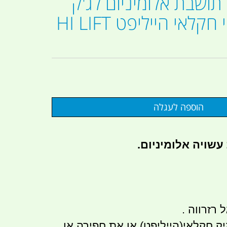
י תושבת אלומיניום לג'ק
מגבה מכאני חקלאי הייליפט HI LIFT
שויה אלומיניום.
רזרווה .
ק חקלאי(הייליפט) או את חפירה או