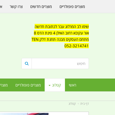
מוצרים פופולריים
מוצרים חדשים
צרו קשר
או
שימו לב המרלוג עבר לכתובת חדשה
אור עקיבא רחוב האילן 4 פינת הדס 8
מתחם העסקים מבנה תחנת דלק TEN
052-3214741
ראשי
קטלוג
מוצרים פופולריים
מוצרי
דף בית
קטלוג