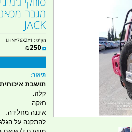
סוזוקי ג'מינ
JACK
מק"ט :
LHNY76XZY1
₪
250
תיאור:
תושבת איכותית ע
קלה.
חזקה.
איננה מחלידה.
להתקנה על הגלגל 
מיועדת לנשיאת גי