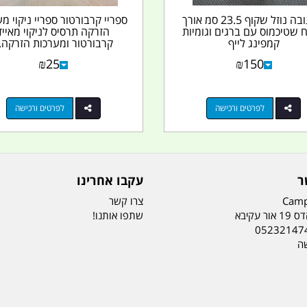
מד גובה נוזל שקוף 23.5 סמ אורך
ספריי קרבורטור ספריי ניקוי מ
 שטיכמוס עם ברגים וגומיות
הזרקה תרסיס לניקוי מאייד
קמפינג לייף
קרבורטור ומערכות הזרקה..
₪
25
₪
150
לפרטים ורכישה
לפרטים ורכישה
ר
עקבו אחרינו
Camp
צרו קשר
ר עקיבא
שתפו אותנו!
05232147
שה