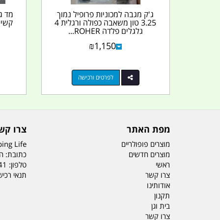
ג'ק מגבה למכוניות פרופיל נמוך
3.25 טון משאבה כפולה ורגלית 4
קשיח
גלגלים פלדה ROHER...
₪
1,150
לפרטים ורכישה
מפת האתר
צרו קש
מוצרים פופולריים
ing Life
מוצרים חדשים
כתובת: הדס 19 או
ראשי
טלפון:
41
צרו קשר
תנאי רכי
אודותינו
תקנון
בית וגן
צרו קשר