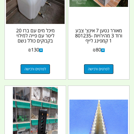
מאורר נטען 7 אינצ' צבע
מיכל מים עם ברז 20
ורוד 3 מהירויות 801235-
ליטר עם פייה למילוי
1 קמפינג לייף
בקבוקים כולל נשם
אוטומטי חד כיווני ללא...
₪
130
₪
80
לפרטים ורכישה
לפרטים ורכישה