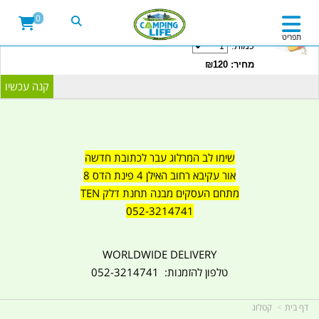
20LITRE WATER CONTAINER WITH TAP
0
CAMPINGLIFE ISRAEL קמפינג לייף
תפריט
כמות:
מחיר: ₪120
שימו לב המרלוג עבר לכתובת חדשה
אור עקיבא רחוב האילן 4 פינת הדס 8
מתחם העסקים מבנה תחנת דלק TEN
052-3214741
WORLDWIDE DELIVERY
טלפון להזמנות: 052-3214741
דף בית
קטלוג