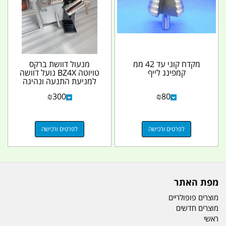
מקדח קוני עד 42 ממ
מנעול דוושת ברקס
קמפינג לייף
טויוטה BZ4X נועל דוושה
למניעת התנעה ונהיגה
עם מנעול משוריין 12...
₪
300
₪
80
לפרטים ורכישה
לפרטים ורכישה
מפת האתר
מוצרים פופולריים
מוצרים חדשים
ראשי