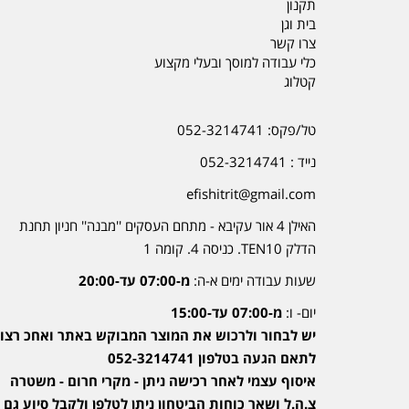
תקנון
בית וגן
צרו קשר
כלי עבודה למוסך ובעלי מקצוע
קטלוג
טל/פקס: 052-3214741
נייד : 052-3214741
efishitrit@gmail.com
האילן 4 אור עקיבא - מתחם העסקים ''מבנה'' חניון תחנת
הדלק TEN10. כניסה 4. קומה 1
שעות עבודה ימים א-ה:
מ-07:00 עד-20:00
יום- ו:
מ-07:00 עד-15:00
יש לבחור ולרכוש את המוצר המבוקש באתר ואחכ רצוי
לתאם הגעה בטלפון 052-3214741
איסוף עצמי לאחר רכישה ניתן - מקרי חרום - משטרה
צ.ה.ל ושאר כוחות הביטחון ניתן לטלפן ולקבל סיוע גם