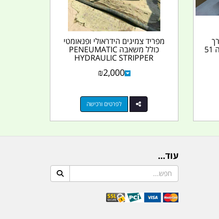
רך
מפריד צמיגים הידראולי ופנאומטי
117.5 סמ רוחב 55.5 סמ' גובה 51
כולל משאבה PENEUMATIC
HYDRAULIC STRIPPER
קמפינג...
₪
2,000
לפרטים ורכישה
עוד...