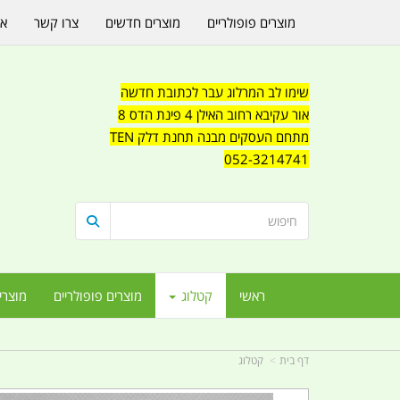
מוצרים פופולריים
מוצרים חדשים
צרו קשר
או
שימו לב המרלוג עבר לכתובת חדשה
אור עקיבא רחוב האילן 4 פינת הדס 8
מתחם העסקים מבנה תחנת דלק TEN
052-3214741
ראשי
קטלוג
מוצרים פופולריים
מוצרי
דף בית
קטלוג