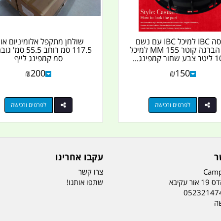
מכסה IBC למיכל IBC עם נשם
שולחן מתקפל אלומיניום או
פקק הברגה קוטר 155 MM למיכל
קמפינג...
סמ קמפינג לייף
₪
200
₪
150
לפרטים ורכישה
לפרטים ורכישה
ר
עקבו אחרינו
Camp
צרו קשר
ר עקיבא
שתפו אותנו!
05232147
שה