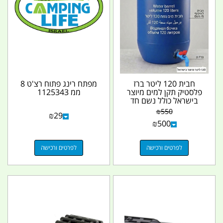
חבית 120 ליטר ברז
מפתח רינג פתוח רצ'ט 8
פלסטיק תקן למים מיוצר
ממ 1125343
בישראל כולל נשם חד
כיווני ללא מגע יד אדם...
₪
550
₪
29
₪
500
לפרטים ורכישה
לפרטים ורכישה