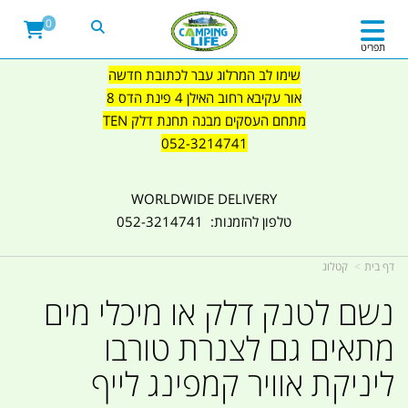
0
תפריט
שימו לב המרלוג עבר לכתובת חדשה
אור עקיבא רחוב האילן 4 פינת הדס 8
מתחם העסקים מבנה תחנת דלק TEN
052-3214741
WORLDWIDE DELIVERY
טלפון להזמנות: 052-3214741
דף בית
קטלוג
נשם לטנק דלק או מיכלי מים
מתאים גם לצנרת טורבו
ליניקת אוויר קמפינג לייף