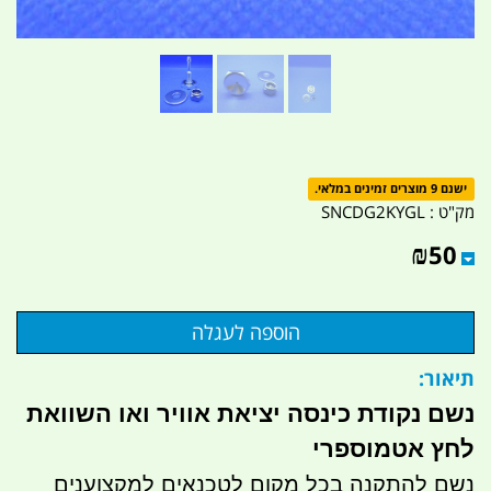
ישנם 9 מוצרים זמינים במלאי.
מק"ט :
SNCDG2KYGL
₪
50
תיאור:
נשם נקודת כינסה יציאת אוויר ואו השוואת
לחץ אטמוספרי
נשם להתקנה בכל מקום לטכנאים למקצוענים