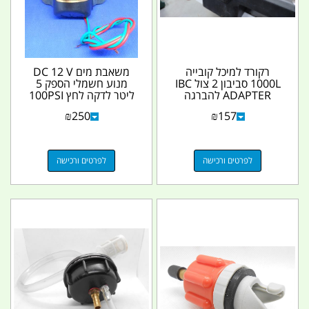
רקורד למיכל קובייה
משאבת מים DC 12 V
1000L סביבון 2 צול IBC
מנוע חשמלי הספק 5
ADAPTER להברגה
ליטר לדקה לחץ 100PSI
נקבה 1 צול IBC עם
קמפינג לייף
₪
250
₪
157
ניפל...
לפרטים ורכישה
לפרטים ורכישה