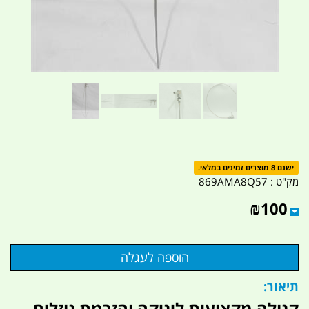
ישנם 8 מוצרים זמינים במלאי.
מק"ט :
869AMA8Q57
₪
100
תיאור:
קנולה מקצועית ליניקה והזרמת נוזלים