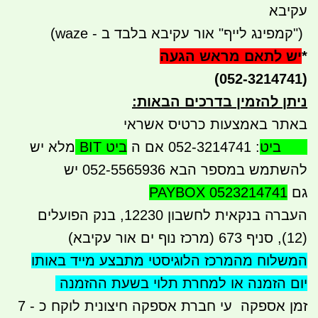
עקיבא
")
קמפינג לייף" אור עקיבא בלבד ב - waze)
*
יש לתאם מראש הגעה
(052-3214741)
ניתן להזמין בדרכים הבאות
:
באתר באמצעות כרטיס אשראי
BIT ביט
: 052-3214741 אם ה
ביט BIT
מלא יש
להשתמש במספר הבא 052-5565936 יש
גם
PAYBOX 0523214741
העברה בנקאית לחשבון 12230, בנק הפועלים
(12), סניף 673 (מרכז נוף ים אור עקיבא)
המשלוח מהמרכז הלוגיסטי מתבצע
מייד באותו
יום הזמנה או למחרת תלוי בשעת ההזמנה
זמן אספקה עי חברת אספקה חיצונית לוקח כ - 7