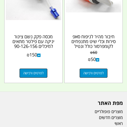
חיבור מהיר לניפוח סאפ
מכסה פקק נשם צינור
סירות וכלי שיט מתנפחים
יניקה עם פילטר מתאים
לקומפרסור כולל ונטיל
למיכלים 90-126-156
צבע כתום...
ליטר ייצור מיוחד לפי...
₪
60
₪
150
₪
50
לפרטים ורכישה
לפרטים ורכישה
מפת האתר
מוצרים פופולריים
מוצרים חדשים
ראשי