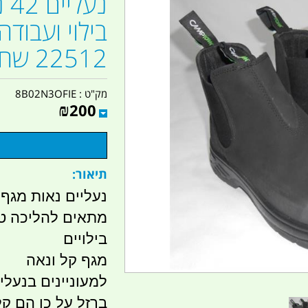
נע
22512 שחור קמפינג לייף
מק"ט :
8B02N3OFIE
₪
200
תיאור:
נעליים נאות מגף
מתאים להליכה טי
בילויים
מגף קל ונאה
למעוניינים בנעלי
ברזל על כן הם ק