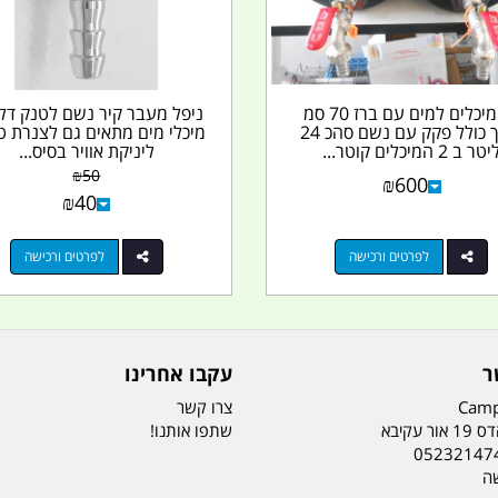
זוג מיכלים למים עם ברז 70 סמ
ניפל מעבר קיר נשם לטנק דלק
אורך כולל פקק עם נשם סהכ 24
מיכלי מים מתאים גם לצנרת ט
טר ב 2 המיכלים קוטר...
ליניקת אוויר בסיס...
₪
50
₪
600
₪
40
לפרטים ורכישה
לפרטים ורכישה
ר
עקבו אחרינו
Camp
צרו קשר
ר עקיבא
שתפו אותנו!
05232147
שה