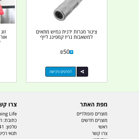
צינור מגרזת ידנית גמיש מתאים
למשאבות גריז קמפינג לייף
לי
₪
50
לפרטים ורכישה
מפת האתר
צרו קש
מוצרים פופולריים
ing Life
מוצרים חדשים
כתובת: הדס 19 או
ראשי
טלפון:
41
צרו קשר
תנאי רכי