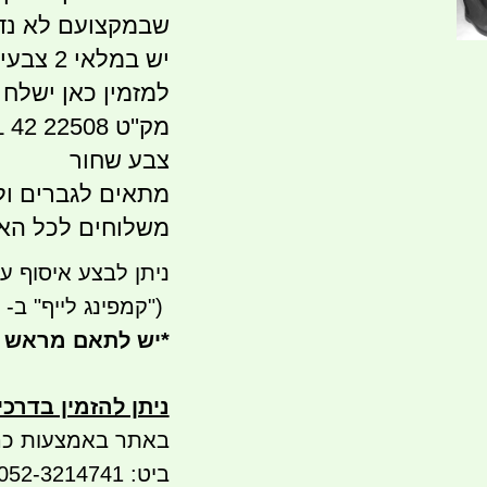
שבמקצועם לא נד
יש במלאי 2 צבעים שחור וחום
למזמין כאן ישלח מ
מק''ט 22508 42 BL
צבע שחור
מתאים לגברים ול
משלוחים לכל הארץ 41
ניתן לבצע איסוף עצמי - 
")
קמפינג לייף" ב- waze)
*
יש לתאם מראש 
ניתן להזמין בדרכ
באתר באמצעות כר
ביט: 052-3214741