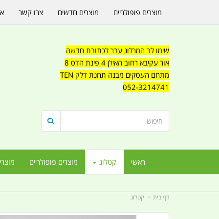
מוצרים פופולריים
מוצרים חדשים
צרו קשר
או
שימו לב המרלוג עבר לכתובת חדשה
אור עקיבא רחוב האילן 4 פינת הדס 8
מתחם העסקים מבנה תחנת דלק TEN
052-3214741
ראשי
קטלוג
מוצרים פופולריים
מוצרי
דף בית
קטלוג