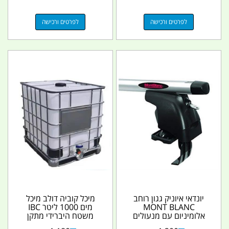
לפרטים ורכישה
לפרטים ורכישה
יונדאי איוניק גגון רוחב
מיכל קוביה דולב מיכל
MONT BLANC
מים 1000 ליטר IBC
אלומיניום עם מנעולים
משטח היברידי מתקן
קמפינג לייף
הגנה פקק מילוי וברז...