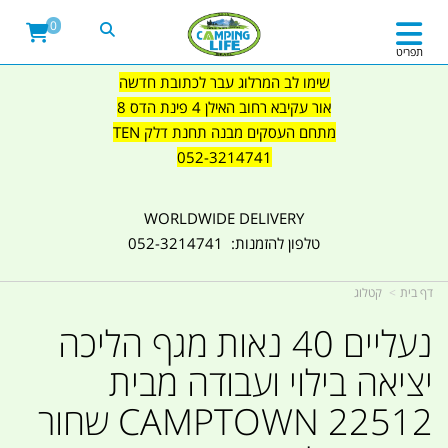
0
תפריט
שימו לב המרלוג עבר לכתובת חדשה
אור עקיבא רחוב האילן 4 פינת הדס 8
מתחם העסקים מבנה תחנת דלק TEN
052-3214741
WORLDWIDE DELIVERY
טלפון להזמנות: 052-3214741
דף בית
קטלוג
נעליים 40 נאות מגף הליכה
יציאה בילוי ועבודה מבית
CAMPTOWN 22512 שחור