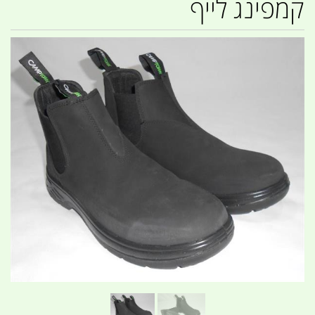
קמפינג לייף