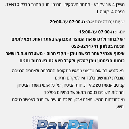
האילן 4 אור עקיבא - מתחם העסקים ''מבנה'' חניון תחנת הדלק TEN10.
כניסה 4. קומה 1
שעות עבודה ימים א-ה:
מ-07:00 עד-20:00
יום- ו:
מ-07:00 עד-15:00
יש לבחור ולרכוש את המוצר המבוקש באתר ואחכ רצוי לתאם
הגעה בטלפון 052-3214741
איסוף עצמי לאחר רכישה ניתן - מקרי חרום - משטרה צ.ה.ל ושאר
כוחות הביטחון ניתן לטלפן ולקבל סיוע גם בשבתות וחגים.
נא להגיע בתיאום טלפוני מראש בתקופת המלחמה ולאחריה הכניסה
מוגבלת למורשים בלבד ואו למקרים חריגים
קניינים אנשי רכש צהל וכוחות הביטחון על כל אגפי משרד הביטחון
והחילות השונים כניסה תתאפשר בתיאום בטלפון
נא להזדהות מראש מאיזה ארגון הינכם מגיעים על מנת לאפשר כניסה
וסיוע.