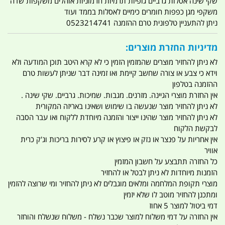
שקי שינה אסלות גרביים גופיות תרמיות חרמוניות אוהלים משקפות שדה
משקפי מגן כפפות חומרים כימיים לאסלות בממד ועוד
ניתן להתעניין טלפונית טרם ההזמנה 0523214741
מדיניות החזרת מוצרים:
לא ניתן להחזיר מוצרים שהמזמין הזמין כי לא קרא היטב תוכן המודעה ולא
וידא כי צבע או צורה שחשב קיימת ואו זמינה דבר שניתן לעשות טרם
ההזמנה בטלפון
אין החזרת מוצרי הגיינה. מזרנים. מגבות. שמיכות. גרביים. שקי שינה .
לא ניתן להחזיר מוצר שנעשה בו שימוש ושאינו באריזה המקורית
לא ניתן להחזיר מוצר שהינו ייצור והזמנה מיוחדת ללקוח ואו עבר הסבה
לבקשת הלקוח
אין אחריות על פנצר או נזק או פיצוץ או קרע לסירות בריכות וג'ק כרית
אוויר
כל החזרה תתבצע על חשבון המזמין
הזמנות מיוחדות לא ניתן לבטל או להחזיר
מוצרי תקופת המלחמה ומלאים מוגבלים לא ניתן להחזיר ומי שרוצה להזמין
ומתכנן להחזיר מוטב לו שלא יזמין
דמי ביטול למוצר 5 אחוז
אין החזרה על דמי משלוח למוצר שכבר נשלח - משלוח שנשלח והוחזר