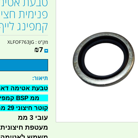
טבעת אטימה
קמפינג לייף
מק"ט :
XLFOF763JG
₪
7
תיאור:
20 ממ BSP קמפינג ליי
קוטר חיצוני 29 ממ
עובי 3 ממ
מעטפת חיצונית פ
משמש לאטימה - 