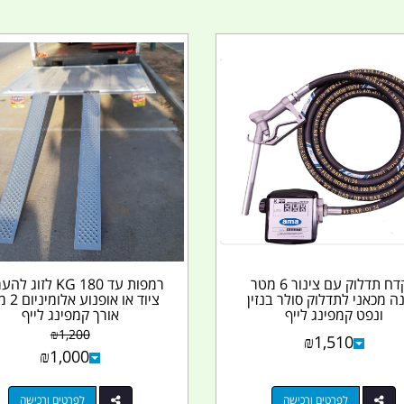
אקדח תדלוק עם צינור 6 מטר
רמפות עד 180 KG לזו
נה מכאני לתדלוק סולר בנזין
ציוד או אופ
ונפט קמפינג לייף
אורך קמפינג לייף
₪
1,200
₪
1,510
₪
1,000
לפרטים ורכישה
לפרטים ורכישה