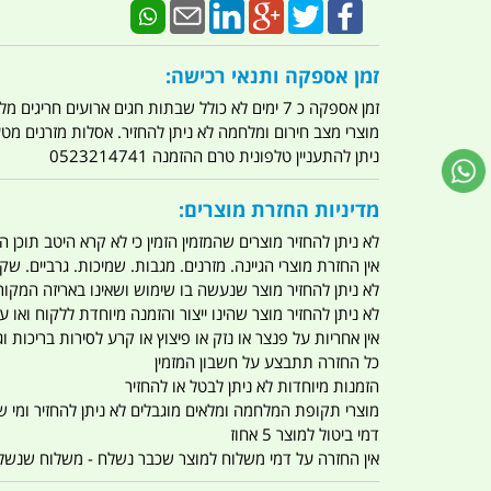
זמן אספקה ותנאי רכישה:
זמן אספקה כ 7 ימים לא כולל שבתות חגים ארועים חריגים מלחמות מגפה מתקפת טרור מתקפת מחשבים
מוצרי מצב חירום ומלחמה לא ניתן להחזיר. אסלות מזרנים מ
ניתן להתעניין טלפונית טרם ההזמנה 0523214741
מדיניות החזרת מוצרים:
לא ניתן להחזיר מוצרים שהמזמין הזמין כי לא קרא היטב תוכן
אין החזרת מוצרי הגיינה. מזרנים. מגבות. שמיכות. גרביים. שקי
לא ניתן להחזיר מוצר שנעשה בו שימוש ושאינו באריזה המקור
לא ניתן להחזיר מוצר שהינו ייצור והזמנה מיוחדת ללקוח וא
אין אחריות על פנצר או נזק או פיצוץ או קרע לסירות בריכות וג'
כל החזרה תתבצע על חשבון המזמין
הזמנות מיוחדות לא ניתן לבטל או להחזיר
מוצרי תקופת המלחמה ומלאים מוגבלים לא ניתן להחזיר ומי שרו
דמי ביטול למוצר 5 אחוז
אין החזרה על דמי משלוח למוצר שכבר נשלח - משלוח שנשלח ו