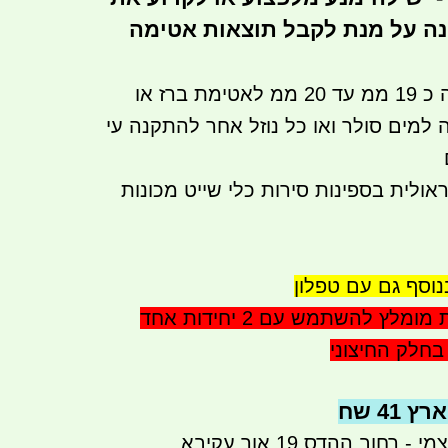
ה על מנת לקבל תוצאות אטימה
קדח מעבר 2\1 שזה כ 19 ממ עד 20 ממ לאטימת ברז או
ה למים סולר ואו כל נוזל אחר להתקנה עי
ולית בספינות סירות כלי שייט מכונות
סף גם עם טפלון
המחיר ליחידה אחת מומלץ להשתמש עם 2 יחידות אחד
בחלק החיצוני
41 שח
רחוב ההדס 19 אור עקיבא