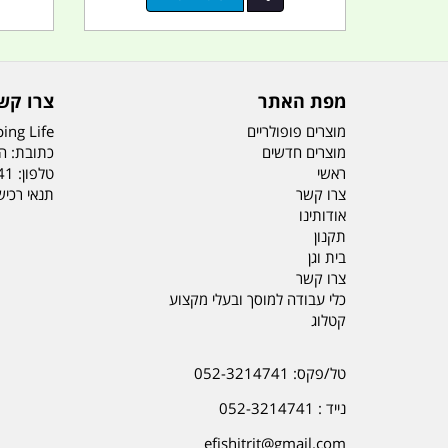
מפת האתר
צרו קש
מוצרים פופולריים
ing Life
מוצרים חדשים
כתובת: הדס 19 או
ראשי
טלפון:
41
צרו קשר
תנאי רכי
אודותינו
תקנון
בית וגן
צרו קשר
כלי עבודה למוסך ובעלי מקצוע
קטלוג
טל/פקס: 052-3214741
נייד : 052-3214741
efishitrit@gmail.com