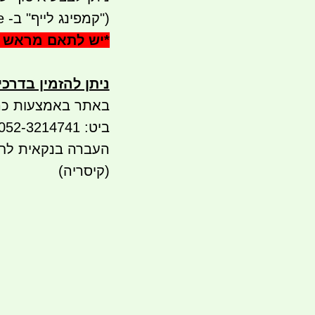
("קמפינג לייף" ב- waze)
*
יש לתאם מראש 
ניתן להזמין בדרכ
באתר באמצעות כר
ביט: 052-3214741 PAY BOX 0525565936 BIT
(קיסריה)