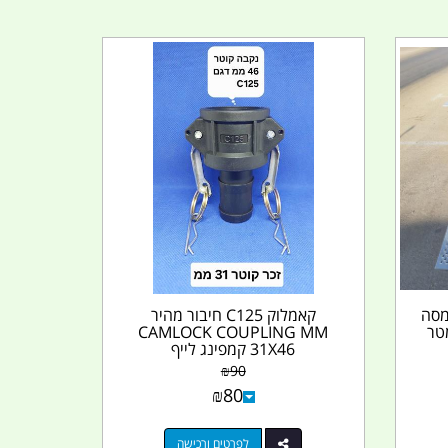
ג להעמסה
קאמלוק C125 חיבור מהיר
נוע אלומיניום 2 מטר
CAMLOCK COUPLING MM
31X46 קמפינג לייף
₪
90
₪
80
לפרטים ורכישה