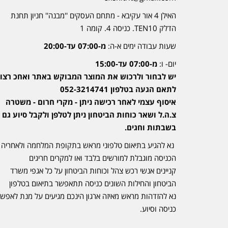
האילן 4 אור עקיבא - מתחם העסקים ''מבנה'' חניון תחנת
הדלק TEN10. כניסה 4. קומה 1
שעות עבודה ימים א-ה:
מ-07:00 עד-20:00
יום- ו:
מ-07:00 עד-15:00
יש לבחור ולרכוש את המוצר המבוקש באתר ואחכ רצוי
לתאם הגעה בטלפון 052-3214741
איסוף עצמי לאחר רכישה ניתן - מקרי חרום - משטרה
צ.ה.ל ושאר כוחות הביטחון ניתן לטלפן ולקבל סיוע גם
בשבתות וחגים.
נא להגיע בתיאום טלפוני מראש בתקופת המלחמה ולאחריה
הכניסה מוגבלת למורשים בלבד ואו למקרים חריגים
קניינים אנשי רכש צהל וכוחות הביטחון על כל אגפי משרד
הביטחון והחילות השונים כניסה תתאפשר בתיאום בטלפון
נא להזדהות מראש מאיזה ארגון הינכם מגיעים על מנת לאפש
כניסה וסיוע.