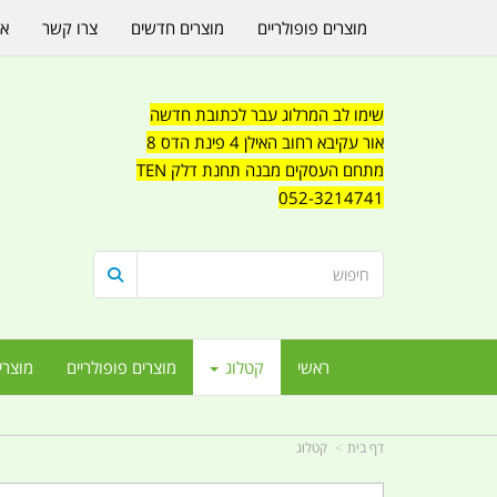
מוצרים פופולריים
מוצרים חדשים
צרו קשר
או
שימו לב המרלוג עבר לכתובת חדשה
אור עקיבא רחוב האילן 4 פינת הדס 8
מתחם העסקים מבנה תחנת דלק TEN
052-3214741
ראשי
קטלוג
מוצרים פופולריים
מוצרי
דף בית
קטלוג