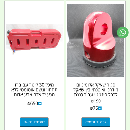
סגיר שאקל אלומיניום
מיכל 30 ליטר עם ברז
מודרני ואופנתי בין שאקל
תחתון ונשם אוטומטי ללא
לכבל סינטטי עבור כננת
מגע יד אדם צבע אדום
צבע אדום...
שטוח קמפינג לייף
₪
190
₪
650
₪
75
לפרטים ורכישה
לפרטים ורכישה