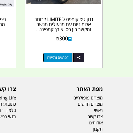
גגון גיפ קומפס LIMITED לרוחב
אלומיניום עם מנעולים מגשר
ומקשר בין פסי אורך קמפינג...
₪
300
לפרטים ורכישה
מפת האתר
צרו קש
מוצרים פופולריים
ing Life
מוצרים חדשים
כתובת: הדס 19 או
ראשי
טלפון:
41
צרו קשר
תנאי רכי
אודותינו
תקנון