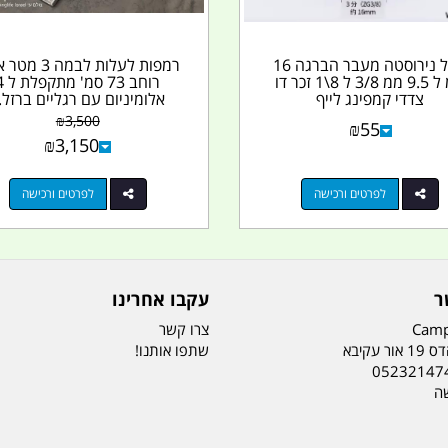
ניפל נירוסטה מעבר הברגה 16
רמפות לעלות לבמה 
ממ ל 9.5 ממ 3/8 ל 8\1 זכר דו
רוחב 73 סמ'
צדדי קמפינג לייף
אלומיניום עם רגליים ברזל..
₪
3,500
₪
55
₪
3,150
לפרטים ורכישה
לפרטים ורכישה
ר
עקבו אחרינו
Camp
צרו קשר
ר עקיבא
שתפו אותנו!
05232147
שה