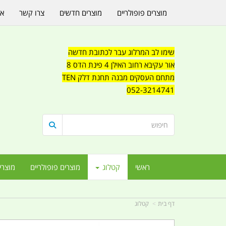
מוצרים פופולריים
מוצרים חדשים
צרו קשר
או
שימו לב המרלוג עבר לכתובת חדשה
אור עקיבא רחוב האילן 4 פינת הדס 8
מתחם העסקים מבנה תחנת דלק TEN
052-3214741
ראשי
קטלוג
מוצרים פופולריים
מוצרי
דף בית
קטלוג