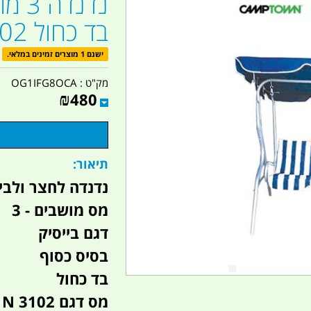
נדנד
בד כחול N3102
ישנם 1 מוצרים זמינים במלאי.
מק"ט :
OG1IFG8OCA
₪
480
תיאור:
נדנדה לחצר ולבי
מס מושבים - 3
דגם בייסיק
בסיס כסוף
בד כחול
מס דגם N 3102