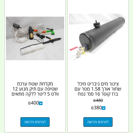
צינור מים גיבריט מיכל
מקלחת שטח ערכת
שחור אורך 1.58 מטר עם
שטיפה עם תיק מנוע 12
ברז קוטר 16 סמ' נפח
וולט 5 ליטר לדקה מתאים
27.5 L גיבריט...
גם לרחיצת אופנוע ג'ט...
₪
480
₪
400
₪
380
לפרטים ורכישה
לפרטים ורכישה