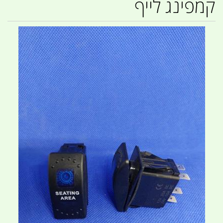
קמפינג לייף