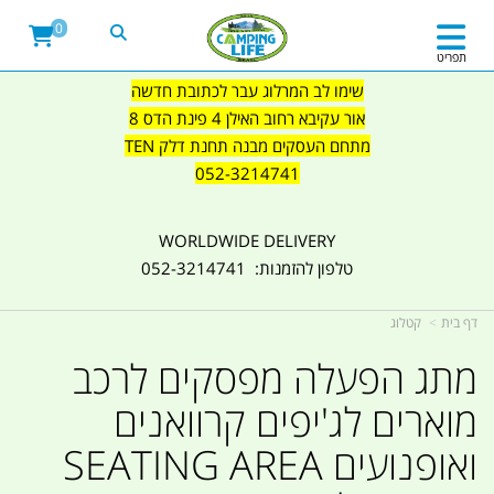
0
תפריט
שימו לב המרלוג עבר לכתובת חדשה
אור עקיבא רחוב האילן 4 פינת הדס 8
מתחם העסקים מבנה תחנת דלק TEN
052-3214741
WORLDWIDE DELIVERY
טלפון להזמנות: 052-3214741
דף בית
קטלוג
מתג הפעלה מפסקים לרכב
מוארים לג'יפים קרוואנים
ואופנועים SEATING AREA