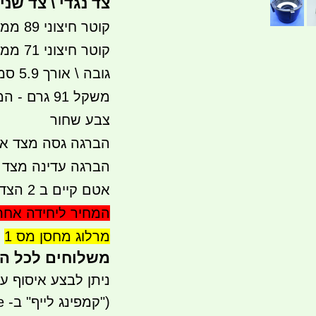
צד נגדי \ צד שני 
קוטר חיצוני 89 ממ בצד הברגה גסה - הצד הרחב
קוטר חיצוני 71 ממ בצד הברגה עדינה - הצד הצר
גובה \ אורך 5.9 סמ
משקל 91 גרם - המשקל כולל 2 האטמים
צבע שחור
הברגה גסה מצד א
הברגה עדינה מצד 
אטם קיים ב 2 הצדדים
המחיר ליחידה אחת
מרלוג מחסן מס 1
משלוחים לכל הארץ 
ניתן לבצע איסוף עצמי - 
("קמפינג לייף" ב- waze)