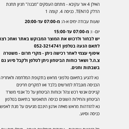
האילן 4 אור עקיבא - מתחם העסקים ''מבנה'' חניון תחנת
הדלק TEN10. כניסה 4. קומה 1
שעות עבודה ימים א-ה:
מ-07:00 עד-20:00
יום- ו:
מ-07:00 עד-15:00
יש לבחור ולרכוש את המוצר המבוקש באתר ואחכ רצוי
לתאם הגעה בטלפון 052-3214741
איסוף עצמי לאחר רכישה ניתן - מקרי חרום - משטרה
צ.ה.ל ושאר כוחות הביטחון ניתן לטלפן ולקבל סיוע גם
בשבתות וחגים.
נא להגיע בתיאום טלפוני מראש בתקופת המלחמה ולאחריה
הכניסה מוגבלת למורשים בלבד ואו למקרים חריגים
קניינים אנשי רכש צהל וכוחות הביטחון על כל אגפי משרד
הביטחון והחילות השונים כניסה תתאפשר בתיאום בטלפון
נא להזדהות מראש מאיזה ארגון הינכם מגיעים על מנת לאפש
כניסה וסיוע.