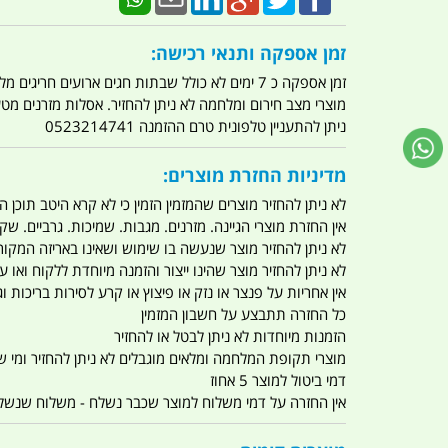
זמן אספקה ותנאי רכישה:
זמן אספקה כ 7 ימים לא כולל שבתות חגים ארועים חריגים מלחמות מגפה מתקפת טרור מתקפת מחשבים
מוצרי מצב חירום ומלחמה לא ניתן להחזיר. אסלות מזרנים מ
ניתן להתעניין טלפונית טרם ההזמנה 0523214741
מדיניות החזרת מוצרים:
לא ניתן להחזיר מוצרים שהמזמין הזמין כי לא קרא היטב תוכן
אין החזרת מוצרי הגיינה. מזרנים. מגבות. שמיכות. גרביים. שקי
לא ניתן להחזיר מוצר שנעשה בו שימוש ושאינו באריזה המקור
לא ניתן להחזיר מוצר שהינו ייצור והזמנה מיוחדת ללקוח וא
אין אחריות על פנצר או נזק או פיצוץ או קרע לסירות בריכות וג'
כל החזרה תתבצע על חשבון המזמין
הזמנות מיוחדות לא ניתן לבטל או להחזיר
מוצרי תקופת המלחמה ומלאים מוגבלים לא ניתן להחזיר ומי שרו
דמי ביטול למוצר 5 אחוז
אין החזרה על דמי משלוח למוצר שכבר נשלח - משלוח שנשלח ו