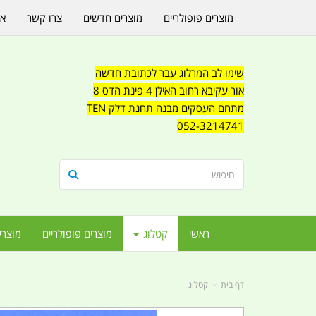
מוצרים פופולריים
מוצרים חדשים
צרו קשר
או
שימו לב המרלוג עבר לכתובת חדשה
אור עקיבא רחוב האילן 4 פינת הדס 8
מתחם העסקים מבנה תחנת דלק TEN
052-3214741
ראשי
קטלוג
מוצרים פופולריים
מוצרי
דף בית
קטלוג