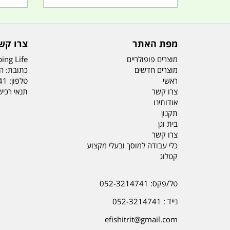
מפת האתר
צרו קש
מוצרים פופולריים
ing Life
מוצרים חדשים
כתובת: הדס 19 או
ראשי
טלפון:
41
צרו קשר
תנאי רכי
אודותינו
תקנון
בית וגן
צרו קשר
כלי עבודה למוסך ובעלי מקצוע
קטלוג
טל/פקס: 052-3214741
נייד : 052-3214741
efishitrit@gmail.com