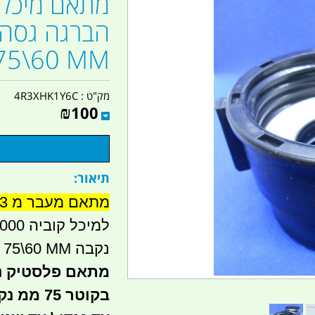
הברגה גסה ו
IBC 75\60 MM קמפי
מק"ט :
4R3XHK1Y6C
₪
100
תיאור:
מתאם מעבר מ 3 צול ל 2 צול
נקבה IBC 75\60 MM קמפינג לייף
מתאם פלסטיק נק
בקוטר 75 ממ נקבה