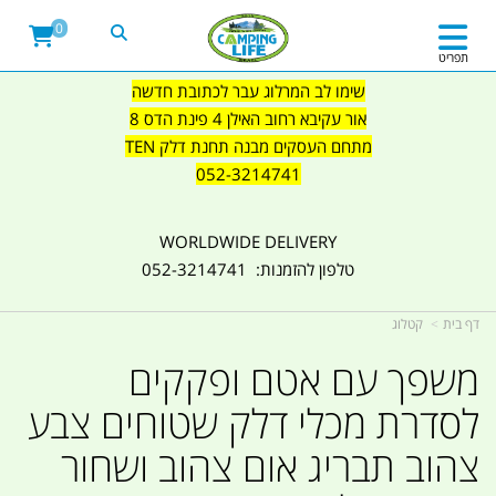
0
תפריט
שימו לב המרלוג עבר לכתובת חדשה
אור עקיבא רחוב האילן 4 פינת הדס 8
מתחם העסקים מבנה תחנת דלק TEN
052-3214741
WORLDWIDE DELIVERY
טלפון להזמנות: 052-3214741
דף בית
קטלוג
משפך עם אטם ופקקים
לסדרת מכלי דלק שטוחים צבע
צהוב תבריג אום צהוב ושחור