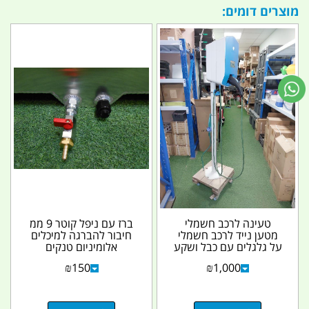
מוצרים דומים:
טעינה לרכב חשמלי
ברז עם ניפל קוטר 9 ממ
מטען נייד לרכב חשמלי
חיבור להברגה למיכלים
על גלגלים עם כבל ושקע
אלומיניום טנקים
תקע מטען משומש...
אלומיניום אליהו
₪
150
₪
1,000
שבאתר...