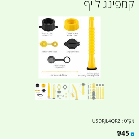
קמפינג לייף
מק"ט :
U5DRJL4QR2
₪
45