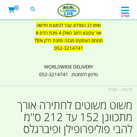
0
תפריט
שימו לב המרלוג עבר לכתובת חדשה
אור עקיבא רחוב האילן 4 פינת הדס 8
מתחם העסקים מבנה תחנת דלק TEN
052-3214741
WORLDWIDE DELIVERY
טלפון להזמנות: 052-3214741
דף בית
קטלוג
משוט משוטים לחתירה אורך
מתכוונן 152 עד 212 ס''מ
להבי פוליפרופילן ופיברגלס