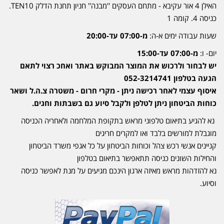
האילן 4 אור עקיבא - מתחם העסקים ''מבנה'' חניון תחנת הדלק TEN10.
כניסה 4. קומה 1
שעות עבודה ימים א-ה:
מ-07:00 עד-20:00
יום- ו:
מ-07:00 עד-15:00
יש לבחור ולרכוש את המוצר המבוקש באתר ואחכ רצוי לתאם
הגעה בטלפון 052-3214741
איסוף עצמי לאחר רכישה ניתן - מקרי חרום - משטרה צ.ה.ל ושאר
כוחות הביטחון ניתן לטלפן ולקבל סיוע גם בשבתות וחגים.
נא להגיע בתיאום טלפוני מראש בתקופת המלחמה ולאחריה הכניסה
מוגבלת למורשים בלבד ואו למקרים חריגים
קניינים אנשי רכש צהל וכוחות הביטחון על כל אגפי משרד הביטחון
והחילות השונים כניסה תתאפשר בתיאום בטלפון
נא להזדהות מראש מאיזה ארגון הינכם מגיעים על מנת לאפשר כניסה
וסיוע.