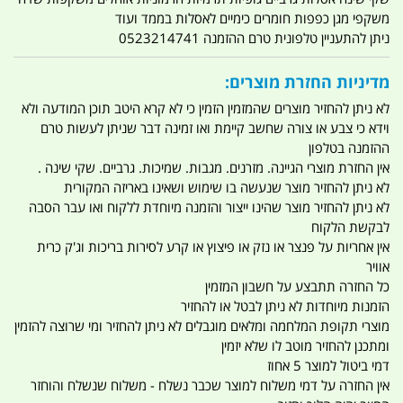
משקפי מגן כפפות חומרים כימיים לאסלות בממד ועוד
ניתן להתעניין טלפונית טרם ההזמנה 0523214741
מדיניות החזרת מוצרים:
לא ניתן להחזיר מוצרים שהמזמין הזמין כי לא קרא היטב תוכן המודעה ולא
וידא כי צבע או צורה שחשב קיימת ואו זמינה דבר שניתן לעשות טרם
ההזמנה בטלפון
אין החזרת מוצרי הגיינה. מזרנים. מגבות. שמיכות. גרביים. שקי שינה .
לא ניתן להחזיר מוצר שנעשה בו שימוש ושאינו באריזה המקורית
לא ניתן להחזיר מוצר שהינו ייצור והזמנה מיוחדת ללקוח ואו עבר הסבה
לבקשת הלקוח
אין אחריות על פנצר או נזק או פיצוץ או קרע לסירות בריכות וג'ק כרית
אוויר
כל החזרה תתבצע על חשבון המזמין
הזמנות מיוחדות לא ניתן לבטל או להחזיר
מוצרי תקופת המלחמה ומלאים מוגבלים לא ניתן להחזיר ומי שרוצה להזמין
ומתכנן להחזיר מוטב לו שלא יזמין
דמי ביטול למוצר 5 אחוז
אין החזרה על דמי משלוח למוצר שכבר נשלח - משלוח שנשלח והוחזר