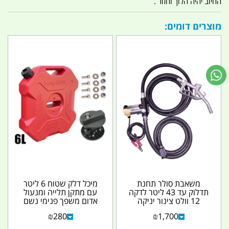
החיוב יהיה הלוך וחזור .
מוצרים דומים:
משאבת סולר תחנת
מיכל דלק שטוח 6 ליטר
תדלוק עד 43 ליטר לדקה
עם מתקן תלייה ומנעול
12 וולט צינור יניקה
אדום משפך פנימי נשם
ופילטר 2 מטר אקדח...
מיכל תיקני להובלת...
₪
280
₪
1,700