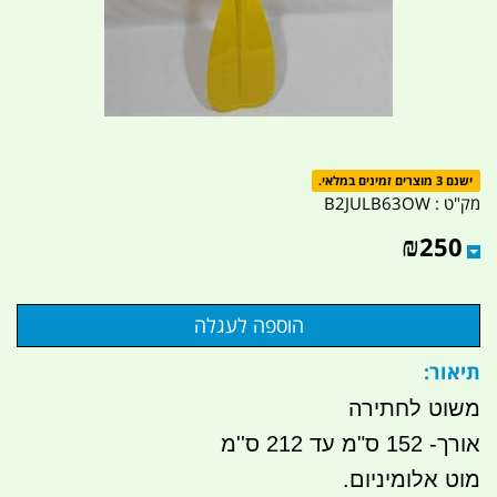
ישנם 3 מוצרים זמינים במלאי.
מק"ט :
B2JULB63OW
₪
250
תיאור:
משוט לחתירה
אורך- 152 ס"מ עד 212 ס''מ
מוט אלומיניום.