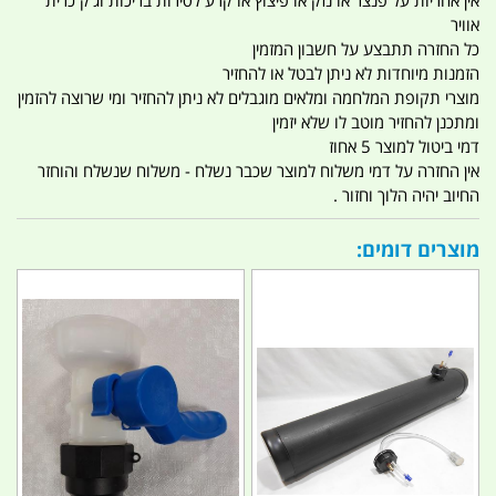
אין אחריות על פנצר או נזק או פיצוץ או קרע לסירות בריכות וג'ק כרית
אוויר
כל החזרה תתבצע על חשבון המזמין
הזמנות מיוחדות לא ניתן לבטל או להחזיר
מוצרי תקופת המלחמה ומלאים מוגבלים לא ניתן להחזיר ומי שרוצה להזמין
ומתכנן להחזיר מוטב לו שלא יזמין
דמי ביטול למוצר 5 אחוז
אין החזרה על דמי משלוח למוצר שכבר נשלח - משלוח שנשלח והוחזר
החיוב יהיה הלוך וחזור .
מוצרים דומים: