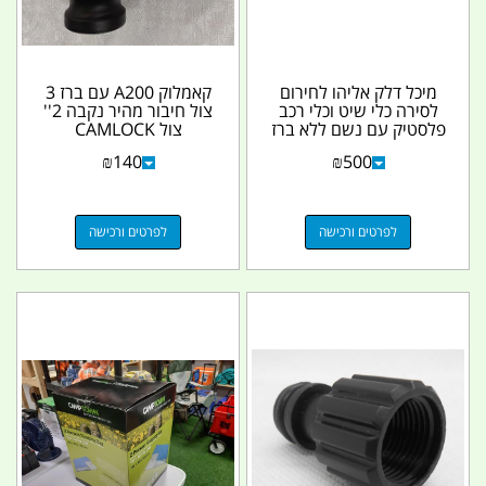
מיכל דלק אליהו לחירום
קאמלוק A200 עם ברז 3
לסירה כלי שיט וכלי רכב
צול חיבור מהיר נקבה 2''
פלסטיק עם נשם ללא ברז
צול CAMLOCK
יניקה בלבד
COUPLING קמפינג לייף
₪
140
₪
500
לפרטים ורכישה
לפרטים ורכישה