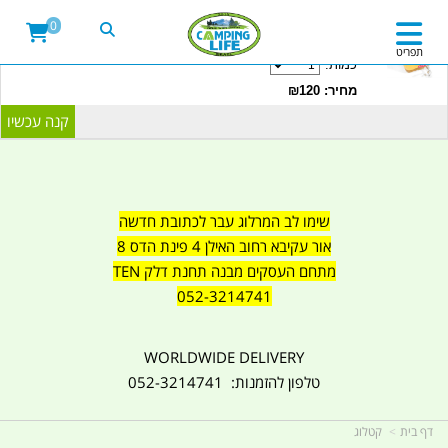
20LITRE WATER CONTAINER WITH TAP
0
CAMPINGLIFE ISRAEL קמפינג לייף
תפריט
כמות:
מחיר: ₪120
שימו לב המרלוג עבר לכתובת חדשה
אור עקיבא רחוב האילן 4 פינת הדס 8
מתחם העסקים מבנה תחנת דלק TEN
052-3214741
WORLDWIDE DELIVERY
טלפון להזמנות: 052-3214741
דף בית
קטלוג