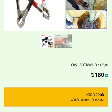
מק"ט :
OWL59TKWUB
₪
180
אזל המלאי
הודיעו לי כשחוזר למלאי