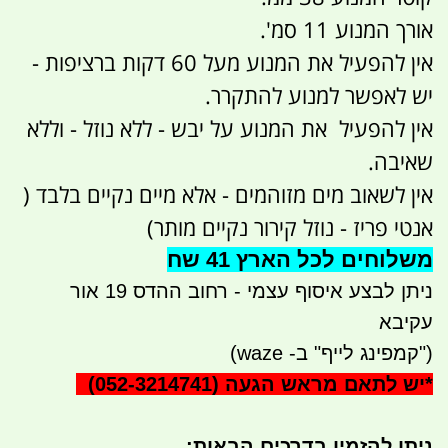
אורך המנוע 11 סמ'.
אין להפעיל את המנוע מעל 60 דקות ברציפות -
יש לאפשר למנוע להתקרר.
אין להפעיל את המנוע על יבש - ללא נוזל - וללא
שאיבה.
אין לשאוב מים מזוהמים - אלא מיים נקיים בלבד (
אנטי פריז - נוזל קירור נקיים מותר)
משלוחים לכל הארץ 41 שח
ניתן לבצע איסוף עצמי - רחוב ההדס 19 אור
עקיבא
("קמפינג לייף" ב- waze)
*
יש לתאם מראש הגעה
(052-3214741)
ניתן להזמין בדרכים הבאות
: