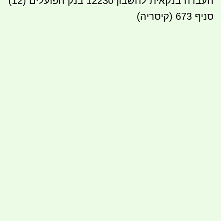
העברה בנקאית לחשבון
12230
בנק הפועלים (12)
סניף 673 (קיסריה)