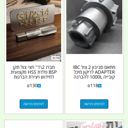
מתאם סביבון 2 צול IBC
מברז 2\1'' חצי צול תקן
ADAPTER לריקון מיכל
BSP פלדת HSS מקצועית
קובייה 1000L להברגה
לחידוש ויצירת הברגות
נקבה 1 צול IBC...
קמפינג לייף
₪
130
₪
118
לפרטים ורכישה
לפרטים ורכישה