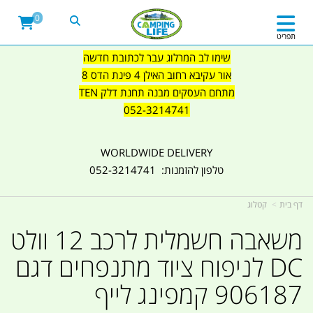
0
תפריט
שימו לב המרלוג עבר לכתובת חדשה
אור עקיבא רחוב האילן 4 פינת הדס 8
מתחם העסקים מבנה תחנת דלק TEN
052-3214741
WORLDWIDE DELIVERY
טלפון להזמנות: 052-3214741
דף בית
קטלוג
משאבה חשמלית לרכב 12 וולט
DC לניפוח ציוד מתנפחים דגם
906187 קמפינג לייף