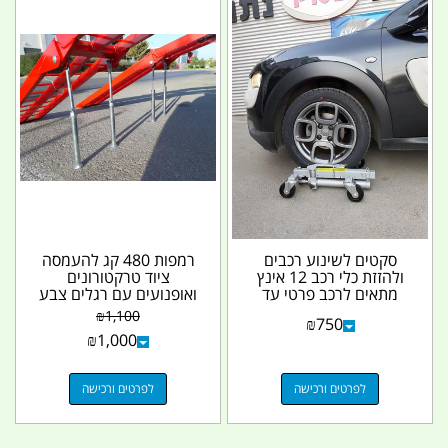
סקטים לשינוע רכבים
רמפות 480 קג להעמסה
ולהזזת כלי רכב 12 אינץ
ציוד טרקטורונים
מתאים לרכב פרטי עד
ואופנועים עם רגלים צבע
משקל 2720 קג המחיר...
אדום קמפינג לייף
₪
1,100
₪
750
₪
1,000
לפרטים ורכישה
לפרטים ורכישה