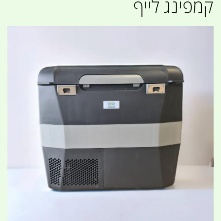
קמפינג לייף