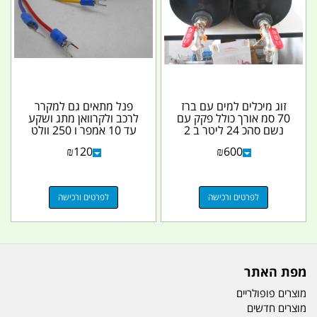
זוג מיכלים למים עם ברז
פנל מתאים גם למקרר
70 סמ אורך כולל פקק עם
לרכב ולקרוואן מתג ושקע
נשם סהכ 24 ליטר ב 2
עד 10 אמפר ו 250 וולט
המיכלים קוטר...
עם פיוז מובנה...
₪
120
₪
600
לפרטים ורכישה
לפרטים ורכישה
מפת האתר
מוצרים פופולריים
מוצרים חדשים