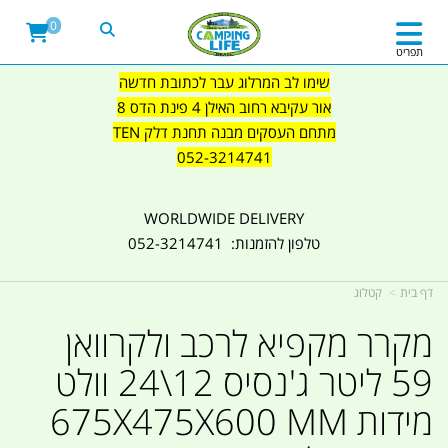
0
תפריט
שימו לב המרלוג עבר לכתובת חדשה
אור עקיבא רחוב האילן 4 פינת הדס 8
מתחם העסקים מבנה תחנת דלק TEN
052-3214741
WORLDWIDE DELIVERY
טלפון להזמנות: 052-3214741
דף בית
קטלוג
מקרר מקפיא לרכב ולקרוואן
59 ליטר ג'נסיס 12\24 וולט
מידות 675X475X600 MM