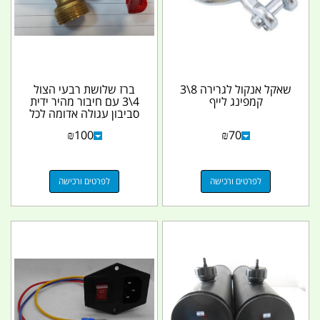
שאקל אנקול לגרירה 8\3
ברז שלושת רבעי הצול
קמפינג לייף
4\3 עם חיבור מהיר ידית
סביבון עגולה אדומה לכל
מטרה ולטנק מים...
₪
100
₪
70
לפרטים ורכישה
לפרטים ורכישה