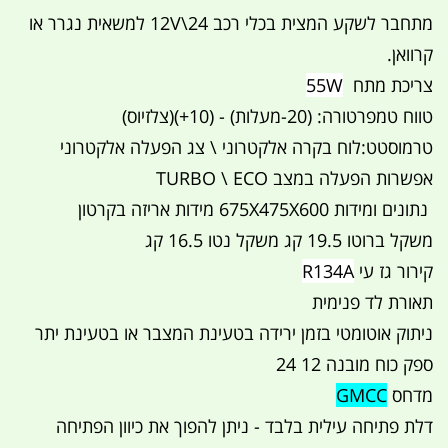
מתחבר לשקע המצית בכלי רכב 24\12V למשאית נגרר או
קרוואן.
צריכת מתח
55W
טווח טמפרטורה: (20-מעלות) - (10+)(צלזיוס)
טרמוסטט:לוח בקרה אלקטרוני \ צג הפעלה אלקטרוני
אפשרות הפעלה במצב TURBO \ ECO
נתונים ומידות 675X475X600 מידות אריזה בקרטון
משקל ברוטו 19.5 קג משקל נטו 16.5 קג
קירור גז עי
R134A
תאורת לד פנימית
ניתוק אוטומטי בזמן ירידה בטעינת המצבר או בטעינת יתר
ספק כוח מובנה 12 24
מדחס
GMCC
דלת פתיחה עילית בלבד - ניתן להפוך את כיוון הפתיחה