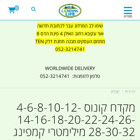
0
תפריט
שימו לב המרלוג עבר לכתובת חדשה
אור עקיבא רחוב האילן 4 פינת הדס 8
מתחם העסקים מבנה תחנת דלק TEN
052-3214741
WORLDWIDE DELIVERY
טלפון להזמנות: 052-3214741
דף בית
קטלוג
מקדח קונוס 4-6-8-10-12-
14-16-18-20-22-24-26-
28-30-32 מילימטרי קמפינג