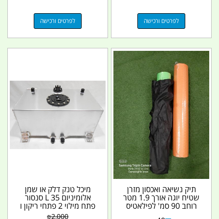
לפרטים ורכישה
לפרטים ורכישה
תיק נשיאה ואכסון מזרן
מיכל טנק דלק או שמן
שטיח יוגה אורך 1.9 מטר
אלומיניום 35 L סנסור
רוחב 90 סמ' לפילאטיס
פתח מילוי 2 פתחי ריקון ו
והתעמלות כללית...
2 נק לנשם ודלק...
₪
2,000