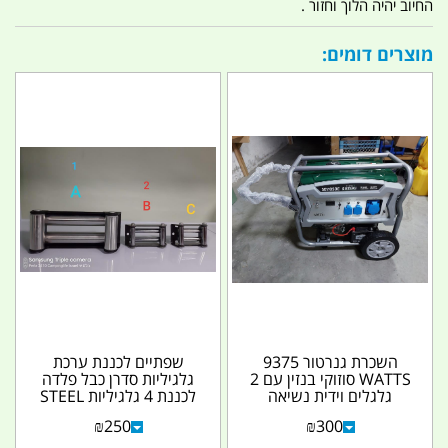
החיוב יהיה הלוך וחזור .
מוצרים דומים:
השכרת גנרטור 9375
שפתיים לכננת ערכת
WATTS סוזוקי בנזין עם 2
גלגיליות סדרן כבל פלדה
גלגלים וידית נשיאה
לכננת 4 גלגיליות STEEL
מתקפלת 15 HP
ROPE FAIRLEAD...
₪
250
₪
300
קמפינג...