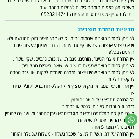
שקי שינה אסלות גרביים גופיות תרמיות חרמוניות אוהלים משקפות שדה
משקפי מגן כפפות חומרים כימיים לאסלות בממד ועוד
ניתן להתעניין טלפונית טרם ההזמנה 0523214741
מדיניות החזרת מוצרים:
לא ניתן להחזיר מוצרים שהמזמין הזמין כי לא קרא היטב תוכן המודעה ולא
וידא כי צבע או צורה שחשב קיימת ואו זמינה דבר שניתן לעשות טרם
ההזמנה בטלפון
אין החזרת מוצרי הגיינה. מזרנים. מגבות. שמיכות. גרביים. שקי שינה .
לא ניתן להחזיר מוצר שנעשה בו שימוש ושאינו באריזה המקורית
לא ניתן להחזיר מוצר שהינו ייצור והזמנה מיוחדת ללקוח ואו עבר הסבה
לבקשת הלקוח
אין אחריות על פנצר או נזק או פיצוץ או קרע לסירות בריכות וג'ק כרית
אוויר
כל החזרה תתבצע על חשבון המזמין
הזמנות מיוחדות לא ניתן לבטל או להחזיר
מוצרי תקופת המלחמה ומלאים מוגבלים לא ניתן להחזיר ומי שרוצה להזמין
ומתכנן להחזיר מוטב לו שלא יזמין
דמי ביטול למוצר 5 אחוז
אין החזרה על דמי משלוח למוצר שכבר נשלח - משלוח שנשלח והוחזר