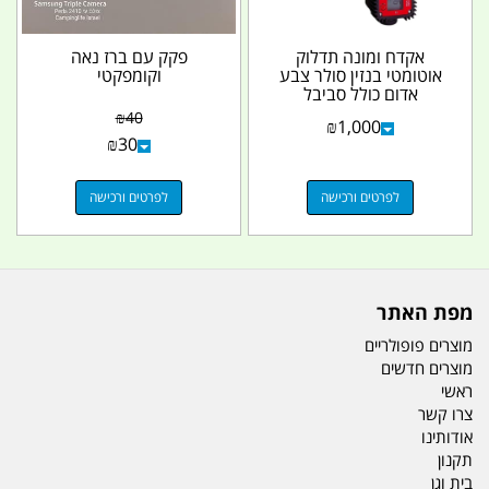
אקדח ומונה תדלוק
פקק עם ברז נאה
אוטומטי בנזין סולר צבע
וקומפקטי
אדום כולל סביבל
SWIVEL סביבון מונע
₪
40
₪
1,000
פיתול...
₪
30
לפרטים ורכישה
לפרטים ורכישה
מפת האתר
מוצרים פופולריים
מוצרים חדשים
ראשי
צרו קשר
אודותינו
תקנון
בית וגן