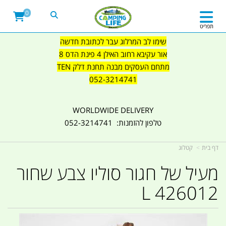
0
תפריט
שימו לב המרלוג עבר לכתובת חדשה
אור עקיבא רחוב האילן 4 פינת הדס 8
מתחם העסקים מבנה תחנת דלק TEN
052-3214741
WORLDWIDE DELIVERY
טלפון להזמנות: 052-3214741
דף בית
קטלוג
מעיל של חגור סוליו צבע שחור
426012 L