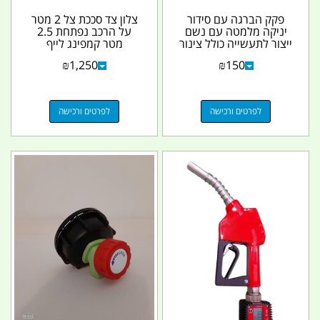
פקק הברגה עם סידור
צלון צד סככת צל 2 מטר
יניקה מלמטה עם נשם
על הרכב נפתחת 2.5
ייצור לתעשייה כולל צינור
מטר קמפינג לייף
פילטר ומשקולת...
₪
1,250
₪
150
לפרטים ורכישה
לפרטים ורכישה