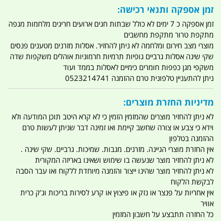
זמן אספקה ותנאי רכישה:
זמן אספקה כ 7 ימים לא כולל שבתות חגים ארועים חריגים מלחמות מגפה
מתקפת טרור מתקפת מחשבים
מוצרי מצב חירום ומלחמה לא ניתן להחזיר. אסלות מזרנים מטענים פנסים
שקי שינה אסלות גרביים גופיות תרמיות חרמוניות אוהלים משקפות שדה
משקפי מגן כפפות חומרים כימיים לאסלות בממד ועוד
ניתן להתעניין טלפונית טרם ההזמנה 0523214741
מדיניות החזרת מוצרים:
לא ניתן להחזיר מוצרים שהמזמין הזמין כי לא קרא היטב תוכן המודעה ולא
וידא כי צבע או צורה שחשב קיימת ואו זמינה דבר שניתן לעשות טרם
ההזמנה בטלפון
אין החזרת מוצרי הגיינה. מזרנים. מגבות. שמיכות. גרביים. שקי שינה .
לא ניתן להחזיר מוצר שנעשה בו שימוש ושאינו באריזה המקורית
לא ניתן להחזיר מוצר שהינו ייצור והזמנה מיוחדת ללקוח ואו עבר הסבה
לבקשת הלקוח
אין אחריות על פנצר או נזק או פיצוץ או קרע לסירות בריכות וג'ק כרית
אוויר
כל החזרה תתבצע על חשבון המזמין