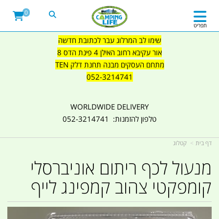
0
תפריט
שימו לב המרלוג עבר לכתובת חדשה
אור עקיבא רחוב האילן 4 פינת הדס 8
מתחם העסקים מבנה תחנת דלק TEN
052-3214741
WORLDWIDE DELIVERY
טלפון להזמנות: 052-3214741
דף בית
קטלוג
מנעול לכף ריתום אוניברסלי
קומפקטי צהוב קמפינג לייף