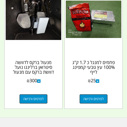
פחמים למנגל כ 1.7 ק"ג
מנעול ברקס לדוושה
100% עץ טבעי קמפינג
סיטרואן ברלינגו נועל
לייף
דוושת ברקס עם מנעול
משוריין 12 ממ קמפינג...
₪
300
₪
25
לפרטים ורכישה
לפרטים ורכישה