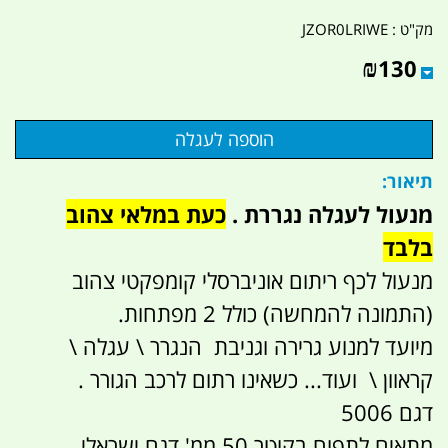
מק"ט :
JZOR0LRIWE
₪
130
תיאור:
מנעול לעגלה נגררת .
כעת במלאי צהוב
בלבד
מנעול לכף ריתום אוניברסלי קומפקטי צהוב
(התמונה להמחשה) כולל 2 מפתחות.
מיועד למנוע גרירה וגניבת הנגרר \ עגלה \
קראוון \ ועוד... כשאינו רתום לרכב הגורר .
דגם 5006
מתאים לתפוח בקוטר 50 ממ' דגם ישראלי
.