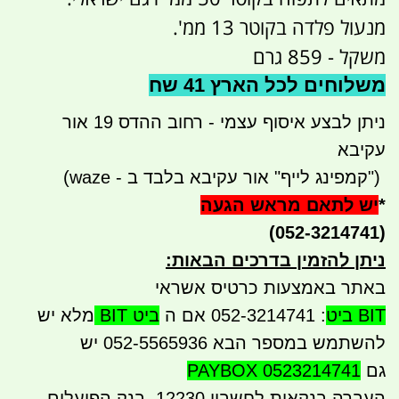
מנעול פלדה בקוטר 13 ממ'.
משקל - 859 גרם
משלוחים לכל הארץ 41 שח
ניתן לבצע איסוף עצמי - רחוב ההדס 19 אור
עקיבא
")
קמפינג לייף" אור עקיבא בלבד ב - waze)
*
יש לתאם מראש הגעה
(052-3214741)
ניתן להזמין בדרכים הבאות
:
באתר באמצעות כרטיס אשראי
BIT ביט
: 052-3214741 אם ה
ביט BIT
מלא יש
להשתמש במספר הבא 052-5565936 יש
גם
PAYBOX 0523214741
העברה בנקאית לחשבון 12230, בנק הפועלים