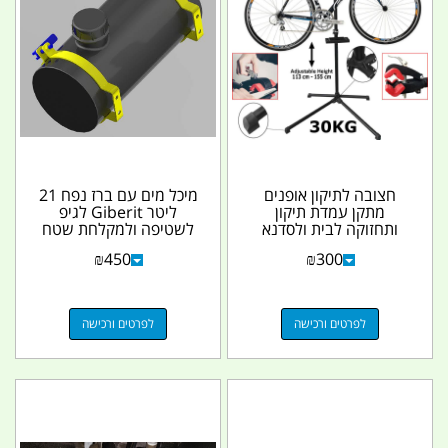
חצובה לתיקון אופנים
מיכל מים עם ברז נפח 21
מתקן עמדת תיקון
ליטר Giberit לגיפ
ותחזוקה לבית ולסדנא
לשטיפה ולמקלחת שטח
קמפינג לייף
1.2 מטר כולל 2...
₪
450
₪
300
לפרטים ורכישה
לפרטים ורכישה