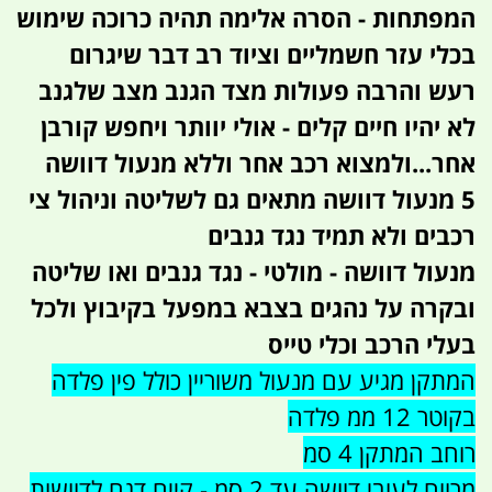
המפתחות - הסרה אלימה תהיה כרוכה שימוש
בכלי עזר חשמליים וציוד רב דבר שיגרום
רעש והרבה פעולות מצד הגנב מצב שלגנב
לא יהיו חיים קלים - אולי יוותר ויחפש קורבן
אחר...ולמצוא רכב אחר וללא מנעול דוושה
5 מנעול דוושה מתאים גם לשליטה וניהול צי
רכבים ולא תמיד נגד גנבים
מנעול דוושה - מולטי - נגד גנבים ואו שליטה
ובקרה על נהגים בצבא במפעל בקיבוץ ולכל
בעלי הרכב וכלי טייס
המתקן מגיע עם מנעול משוריין כולל פין פלדה
בקוטר 12 ממ פלדה
רוחב המתקן 4 סמ
מרווח לעובי דוושה עד 2 סמ - קיים דגם לדוושות