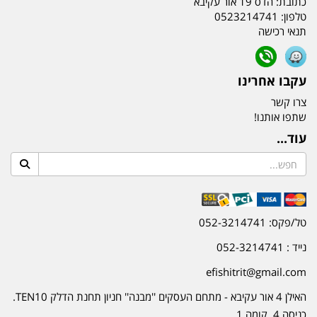
כתובת:
הדס 19 אור עקיבא
טלפון:
0523214741
תנאי רכישה
עקבו אחרינו
צרו קשר
שתפו אותנו!
עוד...
טל/פקס: 052-3214741
נייד : 052-3214741
efishitrit@gmail.com
האילן 4 אור עקיבא - מתחם העסקים ''מבנה'' חניון תחנת הדלק TEN10.
כניסה 4. קומה 1