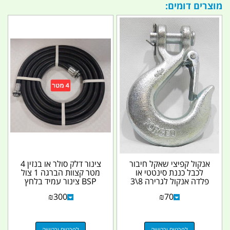
מוצרים דומים:
אנקול קפיצי שאקל חיבור
צינור דלק סולר או בנזין 4
לכבל כננת סינטטי או
מטר קצוות הברגה 1 צול
פלדה אנקול לגרירה 8\3
BSP צינור עמיד בלחץ
עם נועל קפיצי
קמפינג לייף
₪
300
₪
70
לפרטים ורכישה
לפרטים ורכישה