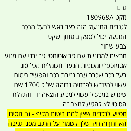
גרם
מקט 180968A
לגנבים המנעול הזה כאב ראש לבעל הרכב
המנעול יכול לספק ביטחון ושקט
צבע שחור
מתאים למכוניות עם גיר אוטומטי גיר ידני עם מנוע
אטמוספרי ומכוניות הנעה חשמלית מכל סוג
בעל רכב שכבר עבר גניבת רכב והפעיל ביטוח
עשוי להידרש לפרמיה גבוהה של כ 1700 שח.
שימוש במנעול עשוי למנוע הוצאה זו - והגדלת
הסיכוי לא להגיע למצב זה.
מסייע לרכבים שאין להם ביטוח מקיף - זה הסיכוי
האחרון והיחיד שלך לשמור על הרכב מפני גניבה