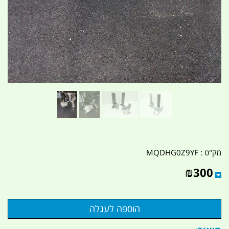
מק"ט :
MQDHG0Z9YF
₪
300