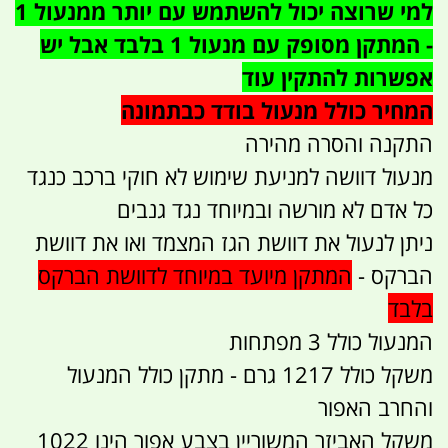
למי שרוצה יכול להשתמש עם יותר ממנעול 1
- המתקן מסופק עם מנעול 1 בלבד אבל יש
אפשרות להתקין עוד
המחיר כולל מנעול בודד כבתמונה
התקנה והסרה מהירה
מנעול דוושה למניעת שימוש לא חוקי ברכב כנגד
כל אדם לא מורשה ובמיוחד נגד גנבים
ניתן לנעול את דוושת הגז המצמד ואו את דוושת
הברקס -
המתקן מיועד במיוחד לדוושת הברקס
בלבד
המנעול כולל 3 מפתחות
משקל כולל 1217 גרם - מתקן כולל המנעול
והחרב האפור
משקל האביזר המשוריין בצבע אפור הינו 1022