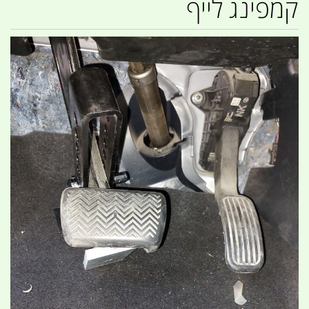
קמפינג לייף