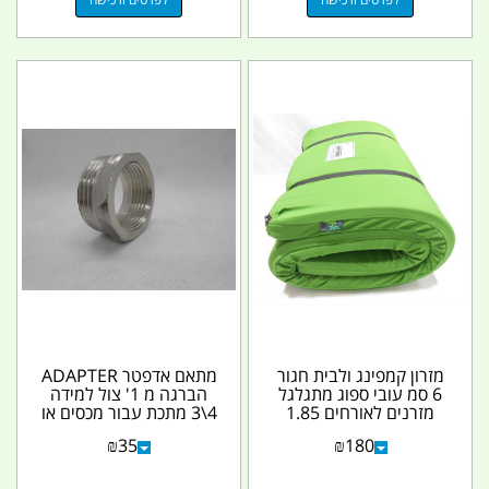
מזרון קמפינג ולבית חגור
מתאם אדפטר ADAPTER
6 סמ עובי ספוג מתגלגל
הברגה מ 1' צול למידה
מזרנים לאורחים 1.85
4\3 מתכת עבור מכסים או
אורך 70 סמ'...
כל מטרה המחיר לא...
₪
35
₪
180