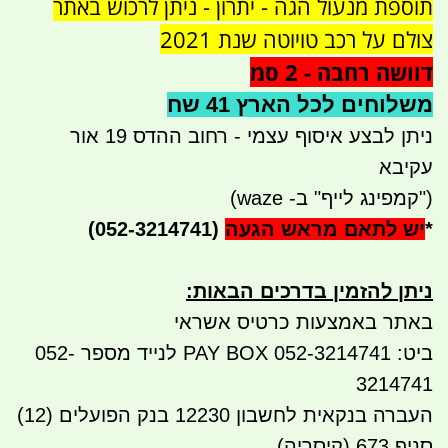
תוספת מנעול הגה - יתרון - ניתן לרכוש באתר
צולם על רכב טויוטה שנת 2021
דוושה רחבה - 2 סמ
משלוחים לכל הארץ 41 שח
ניתן לבצע איסוף עצמי - רחוב ההדס 19 אור
עקיבא
("קמפינג לייף" ב- waze)
*
יש לתאם מראש הגעה
(052-3214741)
ניתן להזמין בדרכים הבאות
:
באתר באמצעות כרטיס אשראי
ביט: 052-3214741 PAY BOX לנייד מספר 052-
3214741
העברה בנקאית לחשבון 12230 בנק הפועלים (12)
סניף 673 (קיסריה)