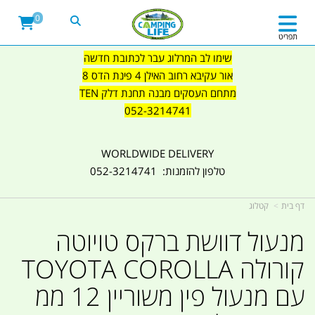
0
תפריט
שימו לב המרלוג עבר לכתובת חדשה
אור עקיבא רחוב האילן 4 פינת הדס 8
מתחם העסקים מבנה תחנת דלק TEN
052-3214741
WORLDWIDE DELIVERY
טלפון להזמנות: 052-3214741
דף בית
קטלוג
מנעול דוושת ברקס טויוטה
קורולה TOYOTA COROLLA
עם מנעול פין משוריין 12 ממ