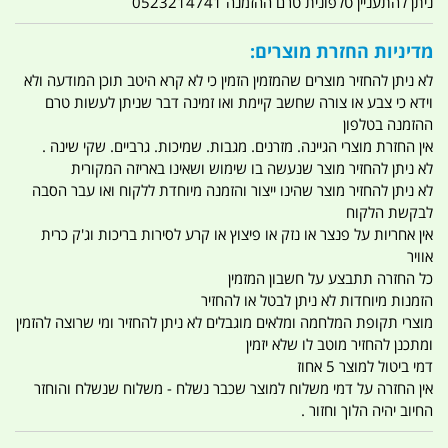
ניתן להתעניין טלפונית טרם ההזמנה 0523214741
מדיניות החזרת מוצרים:
לא ניתן להחזיר מוצרים שהמזמין הזמין כי לא קרא היטב תוכן המודעה ולא
וידא כי צבע או צורה שחשב קיימת ואו זמינה דבר שניתן לעשות טרם
ההזמנה בטלפון
אין החזרת מוצרי הגיינה. מזרנים. מגבות. שמיכות. גרביים. שקי שינה .
לא ניתן להחזיר מוצר שנעשה בו שימוש ושאינו באריזה המקורית
לא ניתן להחזיר מוצר שהינו ייצור והזמנה מיוחדת ללקוח ואו עבר הסבה
לבקשת הלקוח
אין אחריות על פנצר או נזק או פיצוץ או קרע לסירות בריכות וג'ק כרית
אוויר
כל החזרה תתבצע על חשבון המזמין
הזמנות מיוחדות לא ניתן לבטל או להחזיר
מוצרי תקופת המלחמה ומלאים מוגבלים לא ניתן להחזיר ומי שרוצה להזמין
ומתכנן להחזיר מוטב לו שלא יזמין
דמי ביטול למוצר 5 אחוז
אין החזרה על דמי משלוח למוצר שכבר נשלח - משלוח שנשלח והוחזר
החיוב יהיה הלוך וחזור .