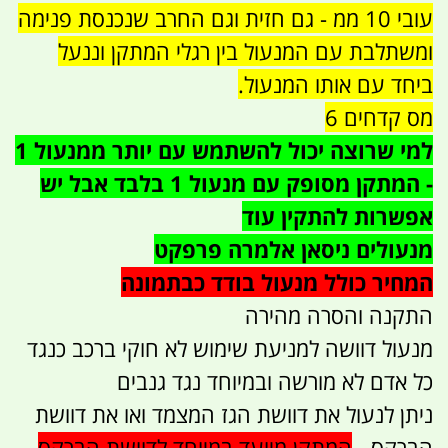
עובי 10 ממ - גם חזית וגם החרב שנכנסת פנימה
ומשתלבת עם המנעול בין רגלי המתקן וננעל
ביחד עם אותו המנעול.
מס קדחים 6
למי שרוצה יכול להשתמש עם יותר ממנעול 1
- המתקן מסופק עם מנעול 1 בלבד אבל יש
אפשרות להתקין עוד
מנעולים ניסאן אלמרה פרפקט
המחיר כולל מנעול בודד כבתמונה
התקנה והסרה מהירה
מנעול דוושה למניעת שימוש לא חוקי ברכב כנגד
כל אדם לא מורשה ובמיוחד נגד גנבים
ניתן לנעול את דוושת הגז המצמד ואו את דוושת
הברקס -
המתקן מיועד במיוחד לדוושת הברקס