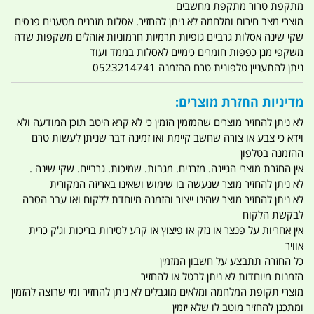
מתקפת טרור מתקפת מחשבים
מוצרי מצב חירום ומלחמה לא ניתן להחזיר. אסלות מזרנים מטענים פנסים
שקי שינה אסלות גרביים גופיות תרמיות חרמוניות אוהלים משקפות שדה
משקפי מגן כפפות חומרים כימיים לאסלות בממד ועוד
ניתן להתעניין טלפונית טרם ההזמנה 0523214741
מדיניות החזרת מוצרים:
לא ניתן להחזיר מוצרים שהמזמין הזמין כי לא קרא היטב תוכן המודעה ולא
וידא כי צבע או צורה שחשב קיימת ואו זמינה דבר שניתן לעשות טרם
ההזמנה בטלפון
אין החזרת מוצרי הגיינה. מזרנים. מגבות. שמיכות. גרביים. שקי שינה .
לא ניתן להחזיר מוצר שנעשה בו שימוש ושאינו באריזה המקורית
לא ניתן להחזיר מוצר שהינו ייצור והזמנה מיוחדת ללקוח ואו עבר הסבה
לבקשת הלקוח
אין אחריות על פנצר או נזק או פיצוץ או קרע לסירות בריכות וג'ק כרית
אוויר
כל החזרה תתבצע על חשבון המזמין
הזמנות מיוחדות לא ניתן לבטל או להחזיר
מוצרי תקופת המלחמה ומלאים מוגבלים לא ניתן להחזיר ומי שרוצה להזמין
ומתכנן להחזיר מוטב לו שלא יזמין