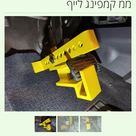
ממ קמפינג לייף