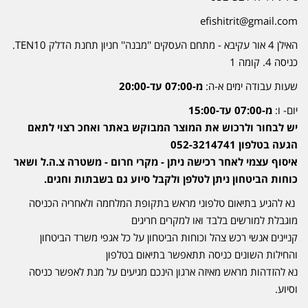
efishitrit@gmail.com
האילן 4 אור עקיבא - מתחם העסקים ''מבנה'' חניון תחנת הדלק TEN10.
כניסה 4. קומה 1
שעות עבודה ימים א-ה:
מ-07:00 עד-20:00
יום- ו:
מ-07:00 עד-15:00
יש לבחור ולרכוש את המוצר המבוקש באתר ואחכ רצוי לתאם
הגעה בטלפון 052-3214741
איסוף עצמי לאחר רכישה ניתן - מקרי חרום - משטרה צ.ה.ל ושאר
כוחות הביטחון ניתן לטלפן ולקבל סיוע גם בשבתות וחגים.
נא להגיע בתיאום טלפוני מראש בתקופת המלחמה ולאחריה הכניסה
מוגבלת למורשים בלבד ואו למקרים חריגים
קניינים אנשי רכש צהל וכוחות הביטחון על כל אגפי משרד הביטחון
והחילות השונים כניסה תתאפשר בתיאום בטלפון
נא להזדהות מראש מאיזה ארגון הינכם מגיעים על מנת לאפשר כניסה
וסיוע.