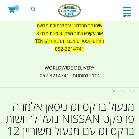
0
תפריט
שימו לב המרלוג עבר לכתובת חדשה
אור עקיבא רחוב האילן 4 פינת הדס 8
מתחם העסקים מבנה תחנת דלק TEN
052-3214741
WORLDWIDE DELIVERY
טלפון להזמנות: 052-3214741
דף בית
קטלוג
מנעול ברקס וגז ניסאן אלמרה
פרפקט NISSAN נועל לדוושות
ברקס וגז עם מנעול משוריין 12