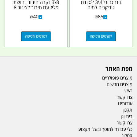
ברז כדורי 4\3 לסדרת
8\3 נקבה חיבור נחושת
ג'ריקנים למים
פליז עם חיבור לצינור 8
11.18.20.25.30.60 ליטר
ממ' קמפינג לייף
₪
40
₪
85
2...
לפרטים ורכישה
לפרטים ורכישה
מפת האתר
מוצרים פופולריים
מוצרים חדשים
ראשי
צרו קשר
אודותינו
תקנון
בית וגן
צרו קשר
כלי עבודה למוסך ובעלי מקצוע
קטלוג