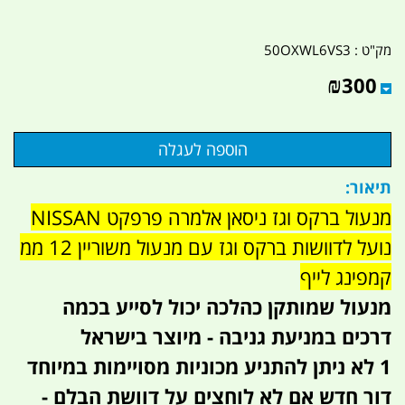
מק"ט :
50OXWL6VS3
₪
300
תיאור:
מנעול ברקס וגז ניסאן אלמרה פרפקט NISSAN
נועל לדוושות ברקס וגז עם מנעול משוריין 12 ממ
קמפינג לייף
מנעול שמותקן כהלכה יכול לסייע בכמה
דרכים במניעת גניבה - מיוצר בישראל
1 לא ניתן להתניע מכוניות מסויימות במיוחד
דור חדש אם לא לוחצים על דוושת הבלם -