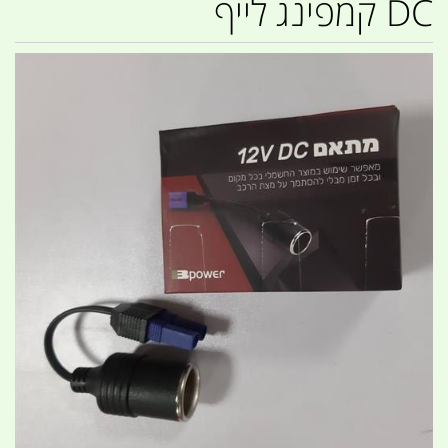
DC קמפינג לייף