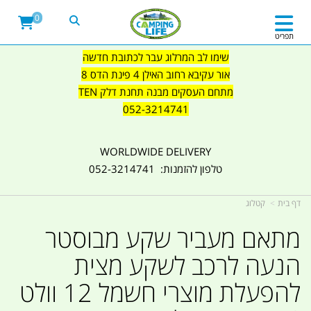
0
תפריט
שימו לב המרלוג עבר לכתובת חדשה
אור עקיבא רחוב האילן 4 פינת הדס 8
מתחם העסקים מבנה תחנת דלק TEN
052-3214741
WORLDWIDE DELIVERY
טלפון להזמנות: 052-3214741
דף בית
קטלוג
מתאם מעביר שקע מבוסטר
הנעה לרכב לשקע מצית
להפעלת מוצרי חשמל 12 וולט