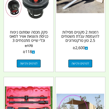
רמפות 2 סקטים מסילות
פקק מכסה שסתום ניפוח
להעמסת עגלת משטחים
כניסת והוצאת אוויר לסאפ
2.5 טון טרקטורונים
וכלי שייט מתנפחים 3
אופנועים RZR בובקט...
חלקים צבע שחור...
₪
170
₪
2,600
₪
118
לפרטים ורכישה
לפרטים ורכישה