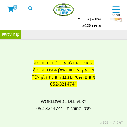
20LITRE WATER CONTAINER WITH TAP
0
CAMPINGLIFE ISRAEL קמפינג לייף
תפריט
כמות:
מחיר: ₪120
שימו לב המרלוג עבר לכתובת חדשה
אור עקיבא רחוב האילן 4 פינת הדס 8
מתחם העסקים מבנה תחנת דלק TEN
052-3214741
WORLDWIDE DELIVERY
טלפון להזמנות: 052-3214741
דף בית
קטלוג