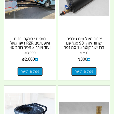
צינור מיכל מים גיבריט
רמפות לטרקטורונים
שחור אורך 90 סמ' עם
ואופנועים RZR רייזר מיול
ברז ישר קוטר 16 סמ נפח
ועוד אורך 3 מטר רוחב 40
15.5 ליטר...
סמ למשקל 900...
₪
3,000
₪
350
₪
2,600
₪
300
לפרטים ורכישה
לפרטים ורכישה