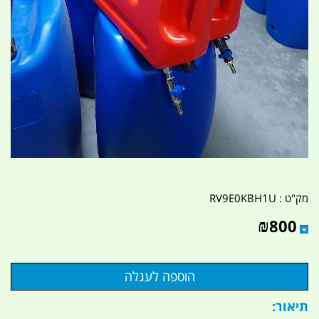
מק"ט :
RV9E0KBH1U
₪
800
תיאור: