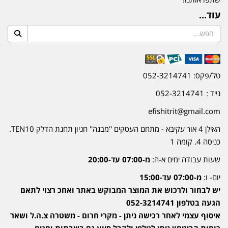
עוד...
טל/פקס: 052-3214741
נייד : 052-3214741
efishitrit@gmail.com
האילן 4 אור עקיבא - מתחם העסקים ''מבנה'' חניון תחנת הדלק TEN10.
כניסה 4. קומה 1
שעות עבודה ימים א-ה:
מ-07:00 עד-20:00
יום- ו:
מ-07:00 עד-15:00
יש לבחור ולרכוש את המוצר המבוקש באתר ואחכ רצוי לתאם
הגעה בטלפון 052-3214741
איסוף עצמי לאחר רכישה ניתן - מקרי חרום - משטרה צ.ה.ל ושאר
כוחות הביטחון ניתן לטלפן ולקבל סיוע גם בשבתות וחגים.