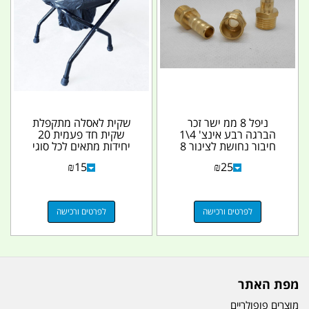
ניפל 8 ממ ישר זכר
שקית לאסלה מתקפלת
הברגה רבע אינצ' 4\1
שקית חד פעמית 20
חיבור נחושת לצינור 8
יחידות מתאים לכל סוגי
ממ' קמפינג לייף
כיסאות אסלה מתקפלים
₪
15
₪
25
נפח...
לפרטים ורכישה
לפרטים ורכישה
מפת האתר
מוצרים פופולריים