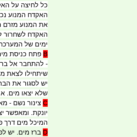
כל לחיצה על האק
האקדח המנוע נכנ
את המנוע מזרם 
האקדח לשחרור לחץ
ימים של המערכת
B
פתח כניסת מים
- להתחבר אל ברז 
שיתחילו לצאת מ
יש לסגור את הברז
שלא יצאו מים. או
C
צינור נשם - מ
יונקת. ומאפשר י
המיכל מים דרך 
D
ברז מים. יש לפ