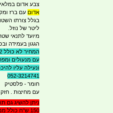
צבע אדום במלאי כעת. לר
אדום
עם ברז ומק
ליטר של נוזל.
מיועד לתנאי שטח
הגגון בעמידה ובכ
עם מנעולים ומפתח
ונעילה עליו להי
052-3214741
חומר - פלסטיק
עם מחיצות . חזק 
ניתן להשיג גם תו
150 ש''ח כולל