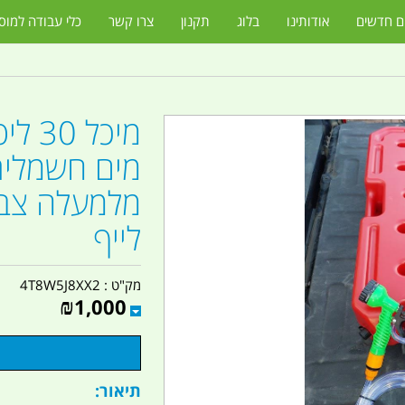
ם חדשים
אודותינו
בלוג
תקנון
צרו קשר
כלי עבודה למוס
מיכל
מלמעלה צבע
לייף
מק"ט :
4T8W5J8XX2
₪
1,000
תיאור: