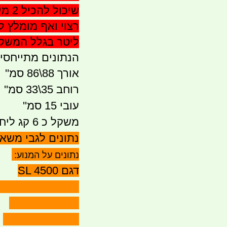
ליטר בגלל המשק
הנתונים מתייחסי
אורך 88\86 סמ''
רוחב 35\33 סמ''
עובי 15 סמ''
משקל כ 6 קג ליחידה -
נתונים לגבי משאב
נתונים על המנוע:
דגם SL 4500
- NON 9-14.4 V
AMPS - 4.0 A
FLOW 5.0 LPM