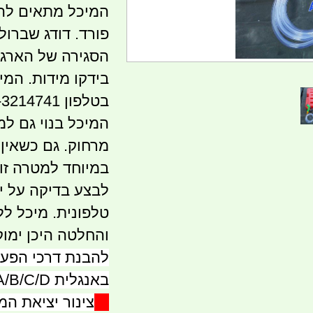
המיכל מתאים להיו
פורד. דודג שברול
הסגירה של הארגז.
בידקו מידות. המי
בטלפון 052-3214741
המיכל בנוי גם למ
מרחוק. גם כשאין ג
במיוחד למטרה זו.
לבצע בדיקה על י
טלפונית. מיכל לל
והחלטה היכן ימוק
להבנת דרכי הפעו
באנגלית A/B/C/D
A
צינור יציאת המ