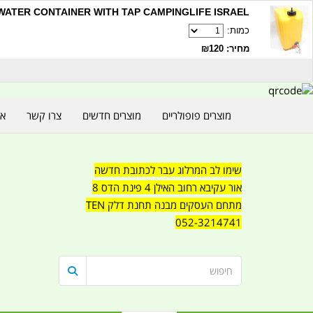
20LITRE WATER CONTAINER WITH TAP CAMPINGLIFE ISRAEL קמ
כמות:
מחיר: ₪120
מוצרים פופולריים
מוצרים חדשים
צרו קשר
או
שימו לב המרלוג עבר לכתובת חדשה
אור עקיבא רחוב האילן 4 פינת הדס 8
מתחם העסקים מבנה תחנת דלק TEN
052-3214741