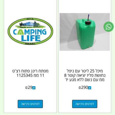
מיכל 25 ליטר עם ניפל
מפתח רינג פתוח רצ'ט
נחושת פליז יציאה קוטר 8
11 ממ 1125345
ממ עם נשם ללא מגע יד
אדם מהדורה...
₪
29
₪
290
לפרטים ורכישה
לפרטים ורכישה