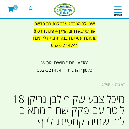
0
תפריט
שימו לב המרלוג עבר לכתובת חדשה
אור עקיבא רחוב האילן 4 פינת הדס 8
מתחם העסקים מבנה תחנת דלק TEN
052-3214741
WORLDWIDE DELIVERY
טלפון להזמנות: 052-3214741
דף בית
קטלוג
מיכל צבע שקוף לבן גריקן 18
ליטר עם פקק שחור מתאים
למי שתיה קמפינג לייף