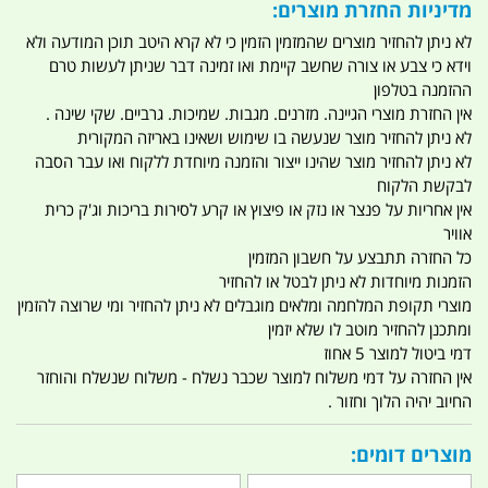
מדיניות החזרת מוצרים:
לא ניתן להחזיר מוצרים שהמזמין הזמין כי לא קרא היטב תוכן המודעה ולא
וידא כי צבע או צורה שחשב קיימת ואו זמינה דבר שניתן לעשות טרם
ההזמנה בטלפון
אין החזרת מוצרי הגיינה. מזרנים. מגבות. שמיכות. גרביים. שקי שינה .
לא ניתן להחזיר מוצר שנעשה בו שימוש ושאינו באריזה המקורית
לא ניתן להחזיר מוצר שהינו ייצור והזמנה מיוחדת ללקוח ואו עבר הסבה
לבקשת הלקוח
אין אחריות על פנצר או נזק או פיצוץ או קרע לסירות בריכות וג'ק כרית
אוויר
כל החזרה תתבצע על חשבון המזמין
הזמנות מיוחדות לא ניתן לבטל או להחזיר
מוצרי תקופת המלחמה ומלאים מוגבלים לא ניתן להחזיר ומי שרוצה להזמין
ומתכנן להחזיר מוטב לו שלא יזמין
דמי ביטול למוצר 5 אחוז
אין החזרה על דמי משלוח למוצר שכבר נשלח - משלוח שנשלח והוחזר
החיוב יהיה הלוך וחזור .
מוצרים דומים: