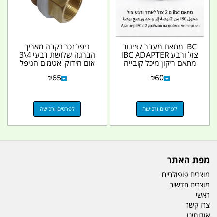
IBC מתאם מעבר לצינור
ניפל זכר נקבה מאריך
צול ורבע IBC ADAPTER
הברגה שלושת רבעי 4\3
מתאם ריקון מיכל קובייה
אום הידוק ואטמים הניפל
1000L קמפינג...
מנחושת פליז...
₪
65
₪
60
לפרטים ורכישה
לפרטים ורכישה
מפת האתר
מוצרים פופולריים
מוצרים חדשים
ראשי
צרו קשר
אודותינו