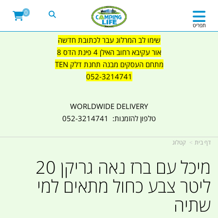
0
תפריט
שימו לב המרלוג עבר לכתובת חדשה
אור עקיבא רחוב האילן 4 פינת הדס 8
מתחם העסקים מבנה תחנת דלק TEN
052-3214741
WORLDWIDE DELIVERY
טלפון להזמנות: 052-3214741
דף בית
קטלוג
מיכל עם ברז נאה גריקן 20
ליטר צבע כחול מתאים למי
שתיה