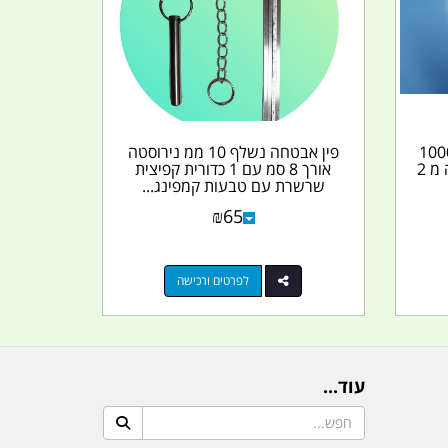
ול למיכל IBC קובייה 1000
פין אבטחה נשלף 10 ממ נירוסטה
ליטר כולל רקורד מעבר הברגה מ 2
אורך 8 סמ עם 1 כדורית קפיצית
שרשרת עם טבעות קמפינג...
₪
65
לפרטים ורכישה
עוד...