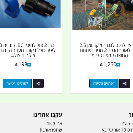
צלון צד לרכב לנגרר ולקרוואן 2.5
ברז 2 צ
מטר לאורך הרכב 2 מטר נפתחת
החוצה קמפינג לייף
צול ל 1 צול...
₪
198
₪
1,250
לפרטים ורכישה
לפרטים ורכישה
ר
עקבו אחרינו
Camp
צרו קשר
ר עקיבא
שתפו אותנו!