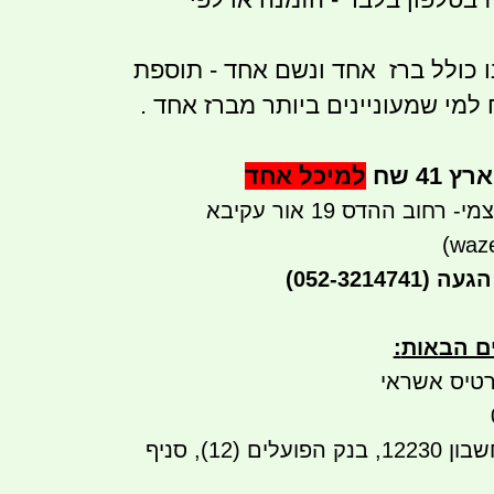
ו כולל ברז אחד ונשם אחד - תוספת
ונשם 150 שח למי שמעוניינים ביותר מברז אחד .
41 שח
למיכל אחד
חוב ההדס 19 אור עקיבא
הגעה
(052-3214741)
ים הבאות
:
טיס אשראי
העברה בנקאית לחשבון 12230, בנק הפועלים (12), סניף