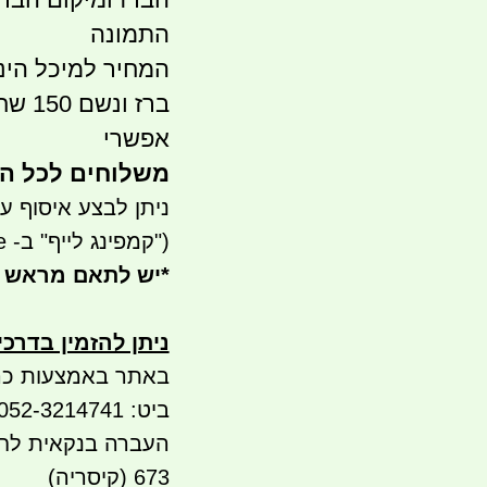
התמונה
המחיר למיכל הינ
ברז 
אפשרי
משלוחים לכל הארץ 
ניתן לבצע איסוף עצמי- ר
("קמפינג לייף" ב- waze)
*
יש לתאם מראש 
ניתן להזמין בדרכ
באתר באמצעות כר
ביט: 052-3214741
673 (קיסריה)