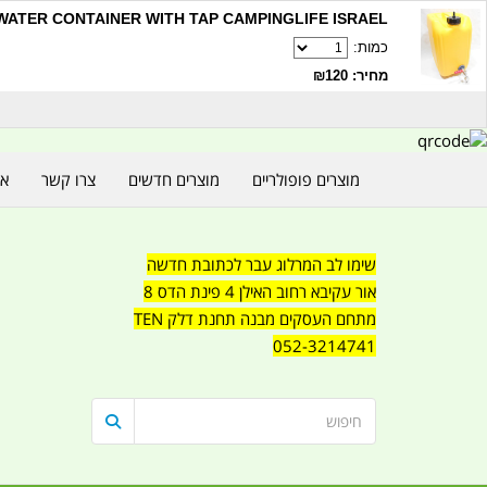
20LITRE WATER CONTAINER WITH TAP CAMPINGLIFE ISRAEL קמ
כמות:
מחיר: ₪120
מוצרים פופולריים
מוצרים חדשים
צרו קשר
או
שימו לב המרלוג עבר לכתובת חדשה
אור עקיבא רחוב האילן 4 פינת הדס 8
מתחם העסקים מבנה תחנת דלק TEN
052-3214741