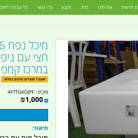
ם חדשים
אודותינו
בלוג
תקנון
צרו קשר
כלי עבודה למוס
חצי עם ניפל
במרכז קמפינ
ישנם 7 מוצרים זמינים במלאי.
מק"ט :
4FTTGKOJPF
₪
1,000
תיאור:
מיכל מים עם ברז