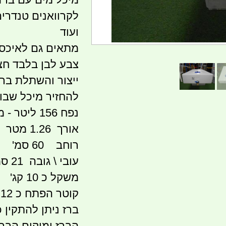
לקרוואנים טנדרים
ועוד
מתאים גם לאיכסו
צבע לבן בלבד חצ
להחזיר מיכל שבוצ
נפח 156 ליטר - מתאים למי שתייה
אורך 1.26 מטר
רוחב 60 סמ'
עובי \ גובה 21 סמ'
משקל כ 10 קג'
קוטר הפתח כ 12 סמ
ברז ניתן להתקין
הברז ומיקום הברז