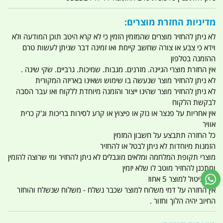
מדיניות החזרת מוצרים:
לא ניתן להחזיר מוצרים שהמזמין הזמין כי לא קרא היטב תוכן המודעה ולא
וידא כי צבע או צורה שחשב קיימת ואו זמינה דבר שניתן לעשות טרם
ההזמנה בטלפון
אין החזרת מוצרי הגיינה. מזרנים. מגבות. שמיכות. גרביים. שקי שינה .
לא ניתן להחזיר מוצר שנעשה בו שימוש ושאינו באריזה המקורית
לא ניתן להחזיר מוצר שהינו ייצור והזמנה מיוחדת ללקוח ואו עבר הסבה
לבקשת הלקוח
אין אחריות על פנצר או נזק או פיצוץ או קרע לסירות בריכות וג'ק כרית
אוויר
כל החזרה תתבצע על חשבון המזמין
הזמנות מיוחדות לא ניתן לבטל או להחזיר
מוצרי תקופת המלחמה ומלאים מוגבלים לא ניתן להחזיר ומי שרוצה להזמין
ומתכנן להחזיר מוטב לו שלא יזמין
דמי ביטול למוצר 5 אחוז
אין החזרה על דמי משלוח למוצר שכבר נשלח - משלוח שנשלח והוחזר
החיוב יהיה הלוך וחזור .