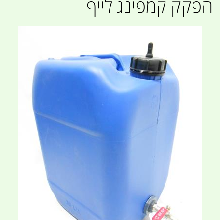
הפקק קמפינג לייף