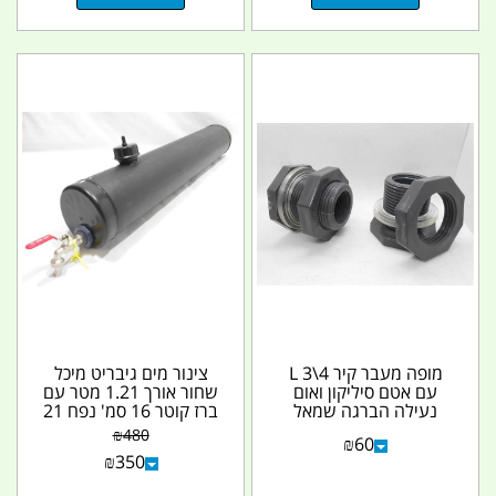
מופה מעבר קיר 4\3 L
צינור מים גיבריט מיכל
עם אטם סיליקון ואום
שחור אורך 1.21 מטר עם
נעילה הברגה שמאל
ברז קוטר 16 סמ' נפח 21
להתקנת ברז ריקון מילוי...
L גיבריט...
₪
480
₪
60
₪
350