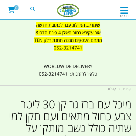
0
תפריט
שימו לב המרלוג עבר לכתובת חדשה
אור עקיבא רחוב האילן 4 פינת הדס 8
מתחם העסקים מבנה תחנת דלק TEN
052-3214741
WORLDWIDE DELIVERY
טלפון להזמנות: 052-3214741
דף בית
קטלוג
מיכל עם ברז גריקן 30 ליטר
צבע כחול מתאים ועם תקן למי
שתיה כולל נשם מותקן על