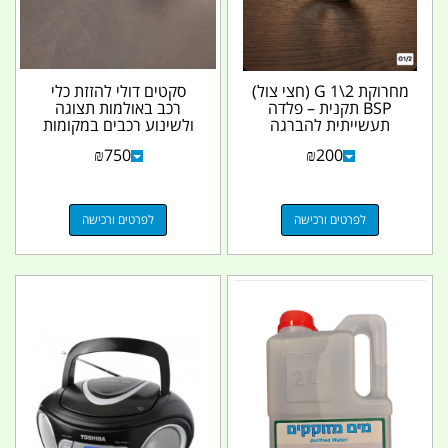
מחרוקת G 1\2 (חצי צול)
סקטים דולי להזזת כלי
BSP תקנית – פלדה
רכב באולמות תצוגה
תעשייתית להברגה
ולשינוע רכבים במקומות
חיצונית קמפינג לייף
שיש הפרעה לתנועה...
₪
750
₪
200
לפרטים ורכישה
לפרטים ורכישה