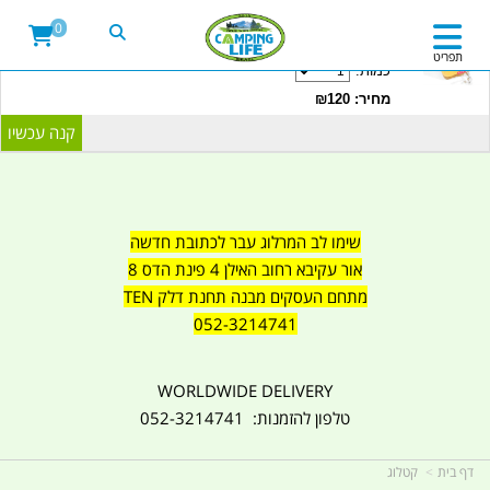
20LITRE WATER CONTAINER WITH TAP
0
CAMPINGLIFE ISRAEL קמפינג לייף
תפריט
כמות:
מחיר: ₪120
שימו לב המרלוג עבר לכתובת חדשה
אור עקיבא רחוב האילן 4 פינת הדס 8
מתחם העסקים מבנה תחנת דלק TEN
052-3214741
WORLDWIDE DELIVERY
טלפון להזמנות: 052-3214741
דף בית
קטלוג