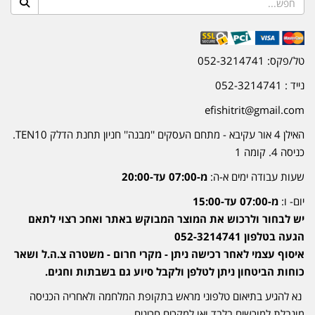
טל/פקס: 052-3214741
נייד : 052-3214741
efishitrit@gmail.com
האילן 4 אור עקיבא - מתחם העסקים ''מבנה'' חניון תחנת הדלק TEN10.
כניסה 4. קומה 1
שעות עבודה ימים א-ה:
מ-07:00 עד-20:00
יום- ו:
מ-07:00 עד-15:00
יש לבחור ולרכוש את המוצר המבוקש באתר ואחכ רצוי לתאם
הגעה בטלפון 052-3214741
איסוף עצמי לאחר רכישה ניתן - מקרי חרום - משטרה צ.ה.ל ושאר
כוחות הביטחון ניתן לטלפן ולקבל סיוע גם בשבתות וחגים.
נא להגיע בתיאום טלפוני מראש בתקופת המלחמה ולאחריה הכניסה
מוגבלת למורשים בלבד ואו למקרים חריגים