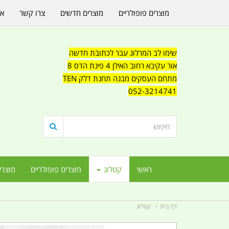
מוצרים פופולריים
מוצרים חדשים
צרו קשר
או
שימו לב המרלוג עבר לכתובת חדשה
אור עקיבא רחוב האילן 4 פינת הדס 8
מתחם העסקים מבנה תחנת דלק TEN
052-3214741
ראשי
קטלוג
מוצרים פופולריים
מוצרי
דף בית
קטלוג