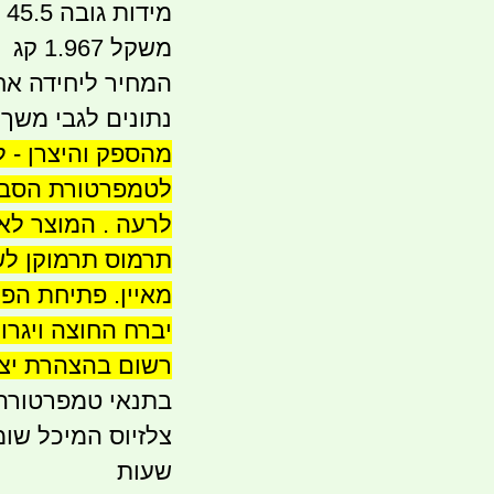
מידות גובה 45.5 סמ'
משקל 1.967 קג
המחיר ליחידה א
נתונים לגבי משך 
מהספק והיצרן - ל
לטמפרטורת הסביב
לרעה . המוצר לא
תרמוס תרמוקן לשמ
מאיין. פתיחת הפ
יברח החוצה ויגר
רשום בהצהרת יצר
שעות