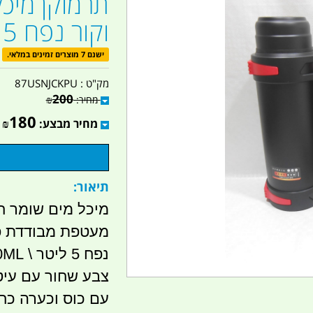
תרמוקן מיכל
וקור נפח 5 ליטר קמפינג לייף
ישנם 7 מוצרים זמינים במלאי.
מק"ט :
87USNJCKPU
200
מחיר:
₪
180
מחיר מבצע:
₪
תיאור:
מיכל מים שומר חו
מעטפת מבודדת פ
נפח 5 ליטר \ 5000ML
צבע שחור עם עיט
עם כוס וכערה כח