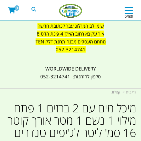
0
תפריט
שימו לב המרלוג עבר לכתובת חדשה
אור עקיבא רחוב האילן 4 פינת הדס 8
מתחם העסקים מבנה תחנת דלק TEN
052-3214741
WORLDWIDE DELIVERY
טלפון להזמנות: 052-3214741
דף בית
קטלוג
מיכל מים עם 2 ברזים 1 פתח
מילוי 1 נשם 1 מטר אורך קוטר
16 סמ' ליטר לג'יפים טנדרים