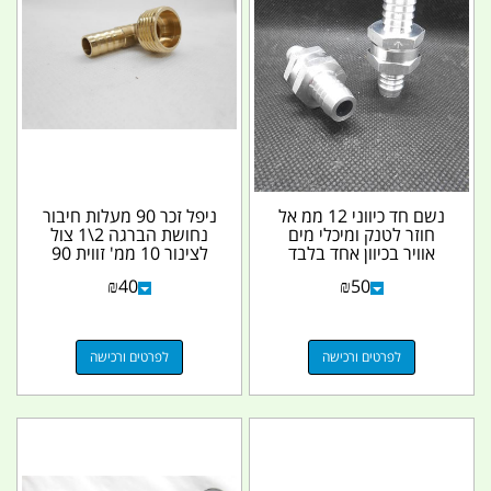
נשם חד כיווני 12 ממ אל
ניפל זכר 90 מעלות חיבור
חוזר לטנק ומיכלי מים
נחושת הברגה 2\1 צול
אוויר בכיוון אחד בלבד
לצינור 10 ממ' זווית 90
קמפינג לייף
מעלות קמפינג...
₪
40
₪
50
לפרטים ורכישה
לפרטים ורכישה