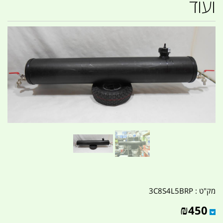
ועוד
מק"ט :
3C8S4L5BRP
₪
450