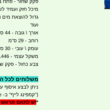
פקק שחור - פתח בקוטר 4.7 ס"מ מיד
מיכל חזק ועמיד ל
גדול להוצאת מים
ועוד
אורך \ גובה - 44 ס"מ
רוחב - 29 ס"מ
עומק \ עובי - 30 ס"מ במצב עמידה
משקל עצמי - 1446 גרם
צבע כחול - פקק ש
משלוחים לכל הארץ 
ניתן לבצע איסוף עצמי- ר
("קמפינג לייף" ב- waze)
*
יש לתאם מראש 