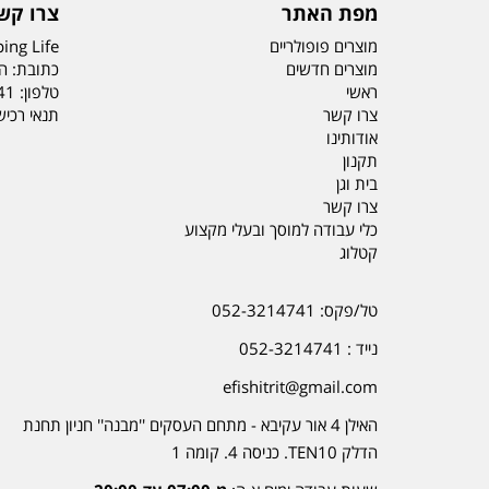
מפת האתר
צרו קש
מוצרים פופולריים
ing Life
מוצרים חדשים
כתובת: הדס 19 או
ראשי
טלפון:
41
צרו קשר
תנאי רכי
אודותינו
תקנון
בית וגן
צרו קשר
כלי עבודה למוסך ובעלי מקצוע
קטלוג
טל/פקס: 052-3214741
נייד : 052-3214741
efishitrit@gmail.com
האילן 4 אור עקיבא - מתחם העסקים ''מבנה'' חניון תחנת
הדלק TEN10. כניסה 4. קומה 1