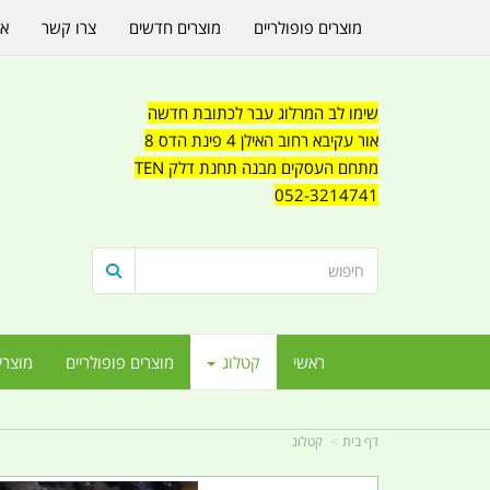
מוצרים פופולריים
מוצרים חדשים
צרו קשר
או
שימו לב המרלוג עבר לכתובת חדשה
אור עקיבא רחוב האילן 4 פינת הדס 8
מתחם העסקים מבנה תחנת דלק TEN
052-3214741
ראשי
קטלוג
מוצרים פופולריים
מוצרי
דף בית
קטלוג