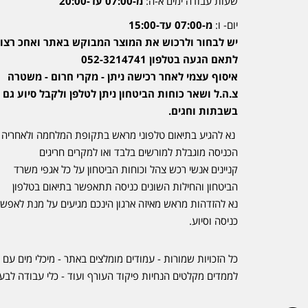
שעות עבודה ימים א-ה:
מ-07:00 עד-20:00
יום- ו:
מ-07:00 עד-15:00
יש לבחור ולרכוש את המוצר המבוקש באתר ואחכ רצוי
לתאם הגעה בטלפון 052-3214741
איסוף עצמי לאחר רכישה ניתן - מקרי חרום - משטרה
צ.ה.ל ושאר כוחות הביטחון ניתן לטלפן ולקבל סיוע גם
בשבתות וחגים.
נא להגיע בתיאום טלפוני מראש בתקופת המלחמה ולאחריה
הכניסה מוגבלת למורשים בלבד ואו למקרים חריגים
קניינים אנשי רכש צהל וכוחות הביטחון על כל אגפי משרד
הביטחון והחילות השונים כניסה תתאפשר בתיאום בטלפון
נא להזדהות מראש מאיזה ארגון הינכם מגיעים על מנת לאפש
כניסה וסיוע.
כל הזכויות שמורות - עמודים מומלצים באתר - מיכלי מים עם 
לממדים מקלטים הנחיות פיקוד העורף ועוד - כלי עבודה לבע