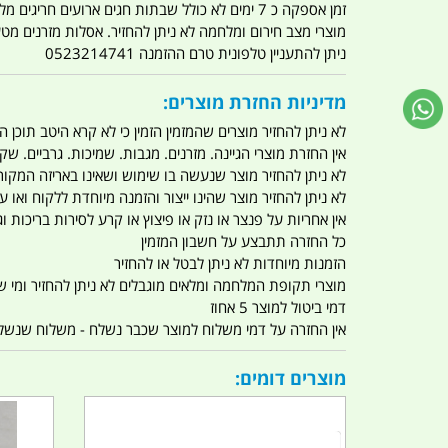
זמן אספקה כ 7 ימים לא כולל שבתות חגים ארועים חריגים מלחמות מגפה מתקפת טרור מתקפת מחשבים
מוצרי מצב חירום ומלחמה לא ניתן להחזיר. אסלות מזרנים מ
ניתן להתעניין טלפונית טרם ההזמנה 0523214741
מדיניות החזרת מוצרים:
לא ניתן להחזיר מוצרים שהמזמין הזמין כי לא קרא היטב תוכן
אין החזרת מוצרי הגיינה. מזרנים. מגבות. שמיכות. גרביים. שקי
לא ניתן להחזיר מוצר שנעשה בו שימוש ושאינו באריזה המקור
לא ניתן להחזיר מוצר שהינו ייצור והזמנה מיוחדת ללקוח וא
אין אחריות על פנצר או נזק או פיצוץ או קרע לסירות בריכות וג'
כל החזרה תתבצע על חשבון המזמין
הזמנות מיוחדות לא ניתן לבטל או להחזיר
מוצרי תקופת המלחמה ומלאים מוגבלים לא ניתן להחזיר ומי שרו
דמי ביטול למוצר 5 אחוז
אין החזרה על דמי משלוח למוצר שכבר נשלח - משלוח שנשלח ו
מוצרים דומים: