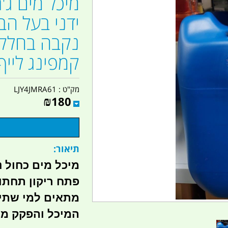
נקבה בחלק 
קמפינג לייף
מק"ט :
LJY4JMRA61
₪
180
תיאור:
פתח ריקון תחתון הברגה 
מתאים למי שתי
המיכל והפקק מ