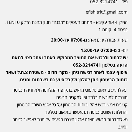
נייד : 052-3214741
efishitrit@gmail.com
האילן 4 אור עקיבא - מתחם העסקים ''מבנה'' חניון תחנת הדלק TEN10.
כניסה 4. קומה 1
שעות עבודה ימים א-ה:
מ-07:00 עד-20:00
יום- ו:
מ-07:00 עד-15:00
יש לבחור ולרכוש את המוצר המבוקש באתר ואחכ רצוי לתאם
הגעה בטלפון 052-3214741
איסוף עצמי לאחר רכישה ניתן - מקרי חרום - משטרה צ.ה.ל ושאר
כוחות הביטחון ניתן לטלפן ולקבל סיוע גם בשבתות וחגים.
נא להגיע בתיאום טלפוני מראש בתקופת המלחמה ולאחריה הכניסה
מוגבלת למורשים בלבד ואו למקרים חריגים
קניינים אנשי רכש צהל וכוחות הביטחון על כל אגפי משרד הביטחון
והחילות השונים כניסה תתאפשר בתיאום בטלפון
נא להזדהות מראש מאיזה ארגון הינכם מגיעים על מנת לאפשר כניסה
וסיוע.