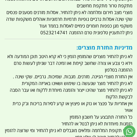
מתקפת טרור מתקפת מחשבים
מוצרי מצב חירום ומלחמה לא ניתן להחזיר. אסלות מזרנים מטענים פנסים
שקי שינה אסלות גרביים גופיות תרמיות חרמוניות אוהלים משקפות שדה
משקפי מגן כפפות חומרים כימיים לאסלות בממד ועוד
ניתן להתעניין טלפונית טרם ההזמנה 0523214741
מדיניות החזרת מוצרים:
לא ניתן להחזיר מוצרים שהמזמין הזמין כי לא קרא היטב תוכן המודעה ולא
וידא כי צבע או צורה שחשב קיימת ואו זמינה דבר שניתן לעשות טרם
ההזמנה בטלפון
אין החזרת מוצרי הגיינה. מזרנים. מגבות. שמיכות. גרביים. שקי שינה .
לא ניתן להחזיר מוצר שנעשה בו שימוש ושאינו באריזה המקורית
לא ניתן להחזיר מוצר שהינו ייצור והזמנה מיוחדת ללקוח ואו עבר הסבה
לבקשת הלקוח
אין אחריות על פנצר או נזק או פיצוץ או קרע לסירות בריכות וג'ק כרית
אוויר
כל החזרה תתבצע על חשבון המזמין
הזמנות מיוחדות לא ניתן לבטל או להחזיר
מוצרי תקופת המלחמה ומלאים מוגבלים לא ניתן להחזיר ומי שרוצה להזמין
ומתכנן להחזיר מוטב לו שלא יזמין