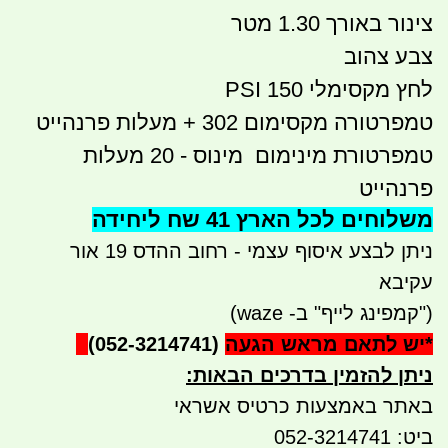
צינור באורך 1.30 מטר
צבע צהוב
לחץ מקסימלי 150 PSI
טמפרטורה מקסימום 302 + מעלות פרנהייט
טמפרטורת מינימום מינוס - 20 מעלות
פרנהייט
משלוחים לכל הארץ 41 שח ליחידה
ניתן לבצע איסוף עצמי - רחוב ההדס 19 אור
עקיבא
("קמפינג לייף" ב- waze)
*
יש לתאם מראש הגעה
(052-3214741)
ניתן להזמין בדרכים הבאות
:
באתר באמצעות כרטיס אשראי
ביט: 052-3214741