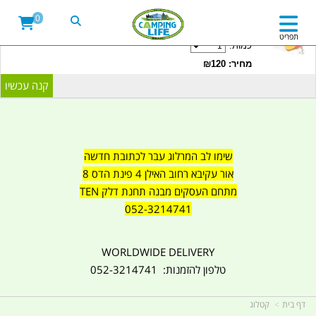
20LITRE WATER CONTAINER WITH TAP
0
CAMPINGLIFE ISRAEL קמפינג לייף
תפריט
כמות:
מחיר: ₪120
שימו לב המרלוג עבר לכתובת חדשה
אור עקיבא רחוב האילן 4 פינת הדס 8
מתחם העסקים מבנה תחנת דלק TEN
052-3214741
WORLDWIDE DELIVERY
טלפון להזמנות: 052-3214741
דף בית
קטלוג