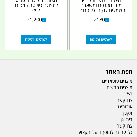
מזרן מתנפח ומשאבה
לתצוגה טויוטה קמפינג
חשמלית לרכב ולשטח 12
לייף
וולט DC מתאים גם
₪
1,200
₪
180
מזרנים...
לפרטים ורכישה
לפרטים ורכישה
מפת האתר
מוצרים פופולריים
מוצרים חדשים
ראשי
צרו קשר
אודותינו
תקנון
בית וגן
צרו קשר
כלי עבודה למוסך ובעלי מקצוע