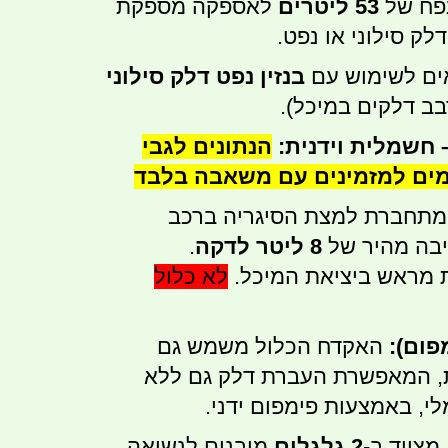
פח של
53 ליטרים
לאספקה מספקת
דלק סילוני או נפט.
ם לשימוש עם
בנזין נפט דלק סילוני
בב דלקים במיכל).
חשמלית וידנית:
הנתונים לגבי
ם למזמינים עם משאבה בלבד
תחברת למצת הסיגריה ברכב
בה מהיר של
8 ליטר לדקה
.
מראש ביציאת המיכל.
לא כלול
פום):
האקדח הכלול משמש גם
 המאפשרת העברת דלק גם ללא
י, באמצעות פימפום ידני.
מצויד ב-
2 גלגלים
מובנים לנשיאה