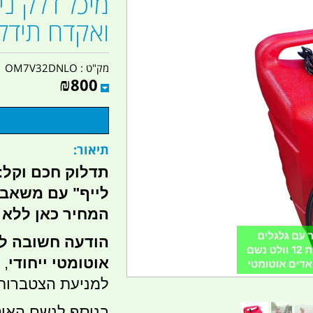
ואקדח תידל
מק"ט :
OM7V32DNLO
₪
800
תיאור:
לייף" עם משאבה
המחיר כאן ללא
הודעה חשובה ל
אוטומטי ייחודי
, 
למניעת הצטברות
בנוסף לנשם האוט