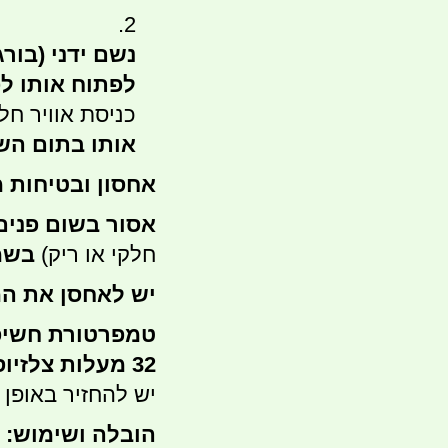
נשם ידני (בורג
לפתוח אותו ל
כניסת אוויר ח
אותו בתום הש
אחסון ובטיחות מ
אסור בשום פנים 
חלקי או ריק)
בשמש
יש לאחסן את המ
טמפרטורת חשיפ
32 מעלות צלזיוס ולזמן התדלוק בלבד!
יש להחזיר באופן 
הובלה ושימוש: