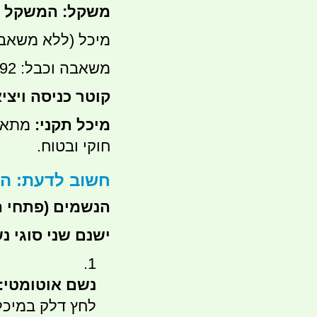
משקל: המשקל לא
מיכל (ללא משאבה): 7.8
משאבה וכבל: 492 גרם
קוטר כניסה ויצי
מיכל תקני:
מתאים
חוקי ובטוח.
חשוב לדעת: הו
הנשמים (פתחי ה
ישנם שני סוגי נ
נשם אוטומטי:
לחץ דלק במיכל