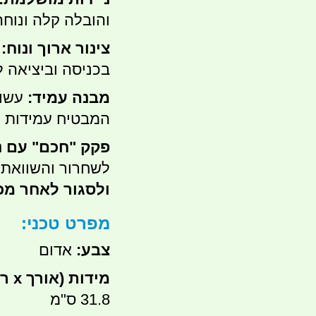
והובלה קלה ונוחה
צינור ארוך ונוח:
צ
בכניסה וביציאה ל
מבנה עמיד:
עשו
המבטיח עמידות ל
פקק "חכם" עם נ
לשחרור והשוואת 
ולסגור לאחר מכן
מפרט טכני:
צבע:
אדום
מידות (אורך x רוחב x עומק):
31.8 ס"מ