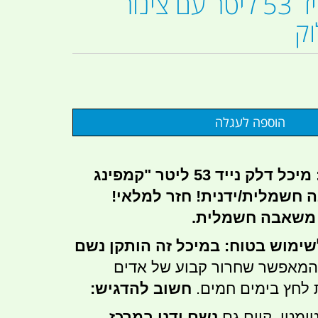
מיכל דלק נייד 53 ליטר עם צינור
וק
תדלוק חכם וקל: מיכל דלק נייד 53 ליטר "קמפינג
 חשמלית/ידנית!
חזר למלאי!
 משאבה חשמלית.
שימוש בטוח:
במיכל זה הותקן נשם
המאפשר שחרור קבוע של אדים
 לחץ בימים חמים.
חשוב להדגיש:
ומטי, קיים גם
נשם ידני במרכז