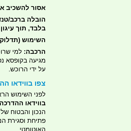
אסור להשכיב את
הובלה ברכב/טנ
בלבד, תוך עיגון 
השימוש (תדלוק)
הרכבה:
למי שרו
מגיעה בקופסא נ
על ידי הרוכש.
צפו בווידאו ה
לפני השימוש הרא
בווידאו ההדרכה
הנכון והבטוח של
פתיחת וסגירת הנ
האוטומטי.