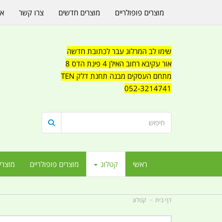
מוצרים פופולריים
מוצרים חדשים
צרו קשר
או
שימו לב המרלוג עבר לכתובת חדשה
אור עקיבא רחוב האילן 4 פינת הדס 8
מתחם העסקים מבנה תחנת דלק TEN
052-3214741
ראשי
קטלוג
מוצרים פופולריים
מוצרי
דף בית
קטלוג