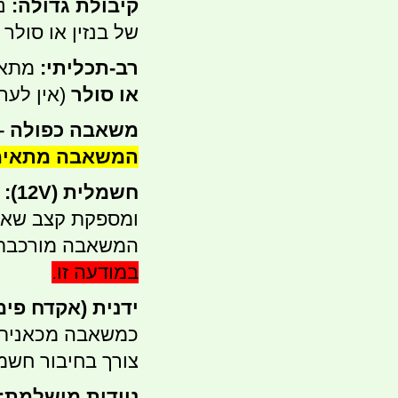
קיבולת גדולה:
נ
של בנזין או סולר 
רב-תכליתי:
מתאי
או סולר
(אין לער
משאבה כפולה – 
המשאבה מתאימי
חשמלית (12V):
מ
ומספקת קצב שאי
המשאבה מורכבת 
במודעה זו.
ידנית (אקדח פימ
כמשאבה מכאנית,
צורך בחיבור חשמל
ניידות מושלמת: