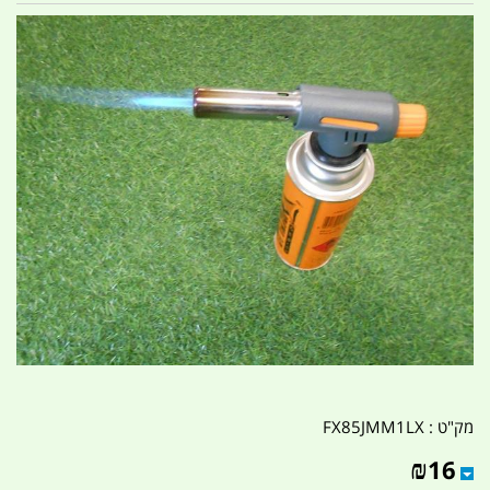
מק"ט :
FX85JMM1LX
₪
16