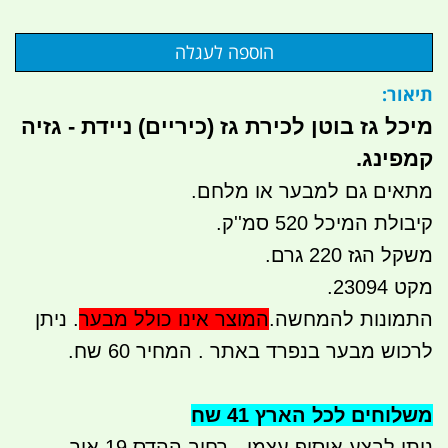
תיאור:
מיכל גז בוטן לכירת גז (כיריים) ניידת - גזיה
קמפינג.
מתאים גם למבער או מלחם.
קיבולת המיכל 520 סמ''ק.
משקל הגז 220 גרם.
מקט 23094.
התמונות להמחשה.
המוצר אינו כולל מבער
. ניתן
לרכוש מבער בנפרד באתר . המחיר 60 שח.
משלוחים לכל הארץ 41 שח
ניתן לבצע איסוף עצמי - רחוב ההדס 19 אור