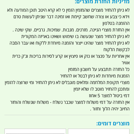
מדיניות החזרת מוצרים:
לא ניתן להחזיר מוצרים שהמזמין הזמין כי לא קרא היטב תוכן המודעה ולא
וידא כי צבע או צורה שחשב קיימת ואו זמינה דבר שניתן לעשות טרם
ההזמנה בטלפון
אין החזרת מוצרי הגיינה. מזרנים. מגבות. שמיכות. גרביים. שקי שינה .
לא ניתן להחזיר מוצר שנעשה בו שימוש ושאינו באריזה המקורית
לא ניתן להחזיר מוצר שהינו ייצור והזמנה מיוחדת ללקוח ואו עבר הסבה
לבקשת הלקוח
אין אחריות על פנצר או נזק או פיצוץ או קרע לסירות בריכות וג'ק כרית
אוויר
כל החזרה תתבצע על חשבון המזמין
הזמנות מיוחדות לא ניתן לבטל או להחזיר
מוצרי תקופת המלחמה ומלאים מוגבלים לא ניתן להחזיר ומי שרוצה להזמין
ומתכנן להחזיר מוטב לו שלא יזמין
דמי ביטול למוצר 5 אחוז
אין החזרה על דמי משלוח למוצר שכבר נשלח - משלוח שנשלח והוחזר
החיוב יהיה הלוך וחזור .
מוצרים דומים: