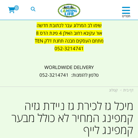
0
תפריט
שימו לב המרלוג עבר לכתובת חדשה
אור עקיבא רחוב האילן 4 פינת הדס 8
מתחם העסקים מבנה תחנת דלק TEN
052-3214741
WORLDWIDE DELIVERY
טלפון להזמנות: 052-3214741
דף בית
קטלוג
מיכל גז לכירת גז ניידת גזיה
קמפינג המחיר לא כולל מבער
קמפינג לייף