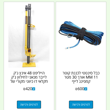
כבל סינטטי לכננת קוטר
הייליפט 48 אינץ ג'ק
11 MM אורך 30 מטר
לייבר מכאני לחילוץ ג'ק
קמפינג לייף
חקלאי דו כיווני מקורי של
T-MAX קמפינג...
₪
420
₪
600
לפרטים ורכישה
לפרטים ורכישה