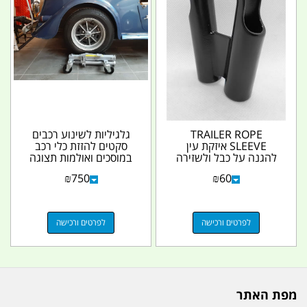
TRAILER ROPE
גלגיליות לשינוע רכבים
SLEEVE איזקת עין
סקטים להזזת כלי רכב
להגנה על כבל ולשזירה
במוסכים ואולמות תצוגה
מקצועית קדח 12.6 ממ
מפתח 12 אינץ...
₪
750
₪
60
DIAMETER...
לפרטים ורכישה
לפרטים ורכישה
מפת האתר