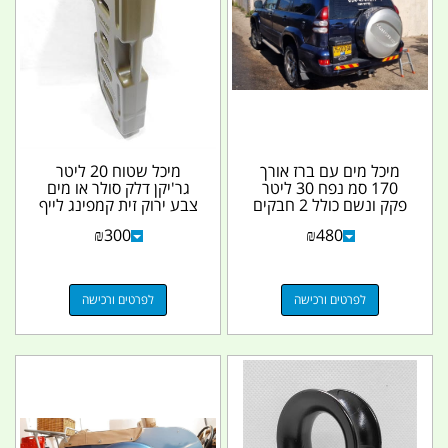
מיכל מים עם ברז אורך
מיכל שטוח 20 ליטר
170 סמ נפח 30 ליטר
גר'יקן דלק סולר או מים
פקק ונשם כולל 2 חבקים
צבע ירוק זית קמפינג לייף
מתכת מעוצבים עם...
₪
300
₪
480
לפרטים ורכישה
לפרטים ורכישה