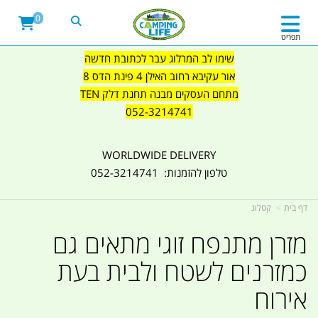
0
תפריט
שימו לב המרלוג עבר לכתובת חדשה
אור עקיבא רחוב האילן 4 פינת הדס 8
מתחם העסקים מבנה תחנת דלק TEN
052-3214741
WORLDWIDE DELIVERY
טלפון להזמנות: 052-3214741
דף בית
קטלוג
מזרן מתנפח זוגי מתאים גם
כמזרנים לשטח ולבית בעת
אירוח