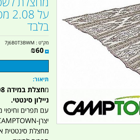
על 
בלבד
מק"ט :
7J6B0T3BWM
₪
60
תיאור:
מ
ניילון סינטטי.
עם תפרים וחיפוי 
יצרן-CAMPTOWN מקט 236712
מחצלת סינטטית אי