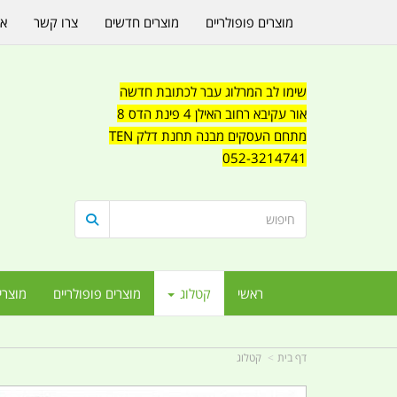
מוצרים פופולריים
מוצרים חדשים
צרו קשר
או
שימו לב המרלוג עבר לכתובת חדשה
אור עקיבא רחוב האילן 4 פינת הדס 8
מתחם העסקים מבנה תחנת דלק TEN
052-3214741
ראשי
קטלוג
מוצרים פופולריים
מוצרי
דף בית
קטלוג