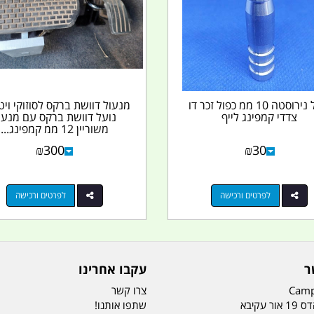
ניפל נירוסטה 10 ממ כפול זכר דו
מנעול דוושת ברקס לסוזוקי וי
צדדי קמפינג לייף
נועל דוושת ברקס עם מנעו
משוריין 12 ממ קמפינג...
₪
300
₪
30
לפרטים ורכישה
לפרטים ורכישה
ר
עקבו אחרינו
Camp
צרו קשר
ר עקיבא
שתפו אותנו!