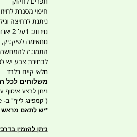
תפרים לחיזוק
חיפוי מסגרת לחיזו
ניתנת לרחיצה וניק
מידות: 1על 2 יארד שזה 2.08 מטר על 91 סמ
מתאימה לפיקניק, י
התמונה להמחשה 
לבחירת צבע יש לט
מלאי קיים בלבד
משלוחים לכל ה
ניתן לבצע איסוף עצמי- ר
("קמפינג לייף" ב- waze)
*
יש לתאם מראש 
ניתן להזמין בדרכ