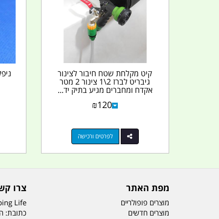
קיט מקלחת שטח חיבור לצינור
גיבריט לברז 2\1 צינור 2 מטר
אקדח ומחברים מגיע בתיק יד...
₪
120
לפרטים ורכישה
מפת האתר
צרו קש
מוצרים פופולריים
ing Life
מוצרים חדשים
כתובת: הדס 19 או