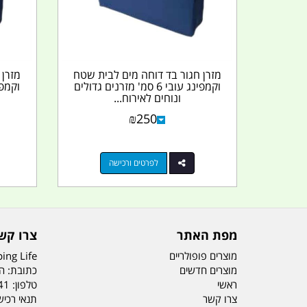
מזרן חגור בד דוחה מים לבית שטח
מזרן 
וקמפינג עובי 6 סמ' מזרנים גדולים
ונוחים לאירוח...
₪
250
לפרטים ורכישה
מפת האתר
צרו קש
מוצרים פופולריים
ing Life
מוצרים חדשים
כתובת: הדס 19 או
ראשי
טלפון:
41
צרו קשר
תנאי רכי