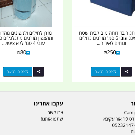
חגור בד דוחה מים לבית שטח
מזרן לחילים ולמפונים מהדר
וקמפינג עובי 6 סמ' מזרנים גדולים
ומהצפון מזרנים מתגלגלים ס
ונוחים לאירוח...
עובי 4 סמ' ללא ציפוי...
₪
80
₪
250
לפרטים ורכישה
לפרטים ורכישה
ר
עקבו אחרינו
Camp
צרו קשר
ר עקיבא
שתפו אותנו!
05232147
שה