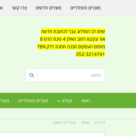
מוצרים פופולריים
מוצרים חדשים
צרו קשר
או
שימו לב המרלוג עבר לכתובת חדשה
אור עקיבא רחוב האילן 4 פינת הדס 8
מתחם העסקים מבנה תחנת דלק TEN
052-3214741
ראשי
קטלוג
מוצרים פופולריים
מוצרי
דף בית
קטלוג
ציוד לינה בשטח