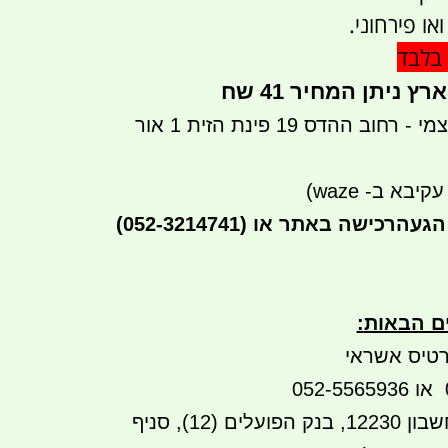
ו פירחוני.
בלבד
ניתן המחיר 41 שח
ניתן לבצע איסוף עצמי - רחוב ההדס 19 פינת הזית 1 אור
יבא ב- waze)
הגעה
(052-3214741) רכישה באתר או
ים הבאות
:
טיס אשראי
העברה בנקאית לחשבון 12230, בנק הפועלים (12), סניף