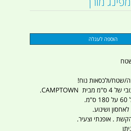
מפינג מורן
שטח
/שטח/ולכסאות נוח!
ית CAMPTOWN.
לאחסון ושינוע.
קשת . אופנתי וצעיר.
יתן