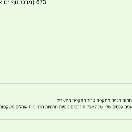
673 (מרכז נוף ים אור עקיבא) עבור אפי וחגית שטרית
טענים פנסים שקי שינה אסלות גרביים גופיות תרמיות חרמוניות אוהלים משקפו