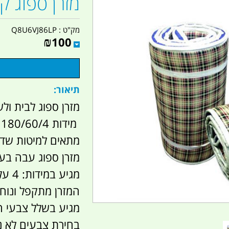
מזרן ספוג ק
מק"ט :
Q8U6VJ86LP
₪
100
תיאור:
מזרן ספוג לבית ול
מידות 180/60/4
מתאים למיטות שדה
מזרן ספוג עבה בעובי של 4 ס"מ מב
​מגיע במידות: 4 על 60 על 180 ס"מ.
המזרן מתקפל ונוח 
מגיע בשלל צבעי ה
בחירת צבעים לא נ