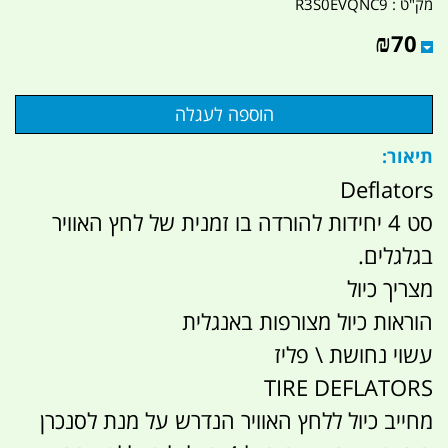
מק"ט :
R3S0EVQNC9
₪
70
תיאור:
Deflators
סט 4 יחידות להורדה בו זמנית של לחץ האוויר
בגלגלים.
מצריך כיול
הוראות כיול מצורפות באנגלית
עשוי נחושת \ פליז
TIRE DEFLATORS
מחייב כיול ללחץ האוויר הנדרש על מנת לסנכרן