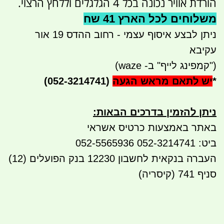
הורדת אוויר נכונה בכל 4 הגלגלים וללחץ הרצוי.
משלוחים לכל הארץ 41 שח
ניתן לבצע איסוף עצמי - רחוב ההדס 19 אור
עקיבא
("קמפינג לייף" ב- waze)
*
יש לתאם מראש הגעה
(052-3214741)
ניתן להזמין בדרכים הבאות
:
באתר באמצעות כרטיס אשראי
ביט: 052-3214741 052-5565936
העברה בנקאית לחשבון 12230 בנק הפועלים (12)
סניף 741 (קיסריה)