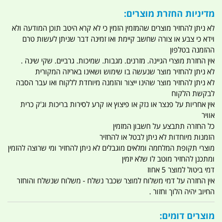
מדיניות החזרת מוצרים:
לא ניתן להחזיר מוצרים שהמזמין הזמין כי לא קרא היטב תוכן המודעה ולא
וידא כי צבע או צורה שחשב קיימת ואו זמינה דבר שניתן לעשות טרם
ההזמנה בטלפון
אין החזרת מוצרי הגיינה. מזרנים. מגבות. שמיכות. גרביים. שקי שינה .
לא ניתן להחזיר מוצר שנעשה בו שימוש ושאינו באריזה המקורית
לא ניתן להחזיר מוצר שהינו ייצור והזמנה מיוחדת ללקוח ואו עבר הסבה
לבקשת הלקוח
אין אחריות על פנצר או נזק או פיצוץ או קרע לסירות בריכות וג'ק כרית
אוויר
כל החזרה תתבצע על חשבון המזמין
הזמנות מיוחדות לא ניתן לבטל או להחזיר
מוצרי תקופת המלחמה ומלאים מוגבלים לא ניתן להחזיר ומי שרוצה להזמין
ומתכנן להחזיר מוטב לו שלא יזמין
דמי ביטול למוצר 5 אחוז
אין החזרה על דמי משלוח למוצר שכבר נשלח - משלוח שנשלח והוחזר
החיוב יהיה הלוך וחזור .
מוצרים דומים: