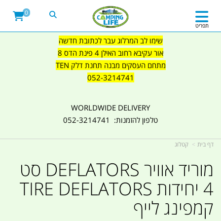
0
תפריט
שימו לב המרלוג עבר לכתובת חדשה
אור עקיבא רחוב האילן 4 פינת הדס 8
מתחם העסקים מבנה תחנת דלק TEN
052-3214741
WORLDWIDE DELIVERY
טלפון להזמנות: 052-3214741
דף בית
קטלוג
מוריד אוויר DEFLATORS סט
4 יחידות TIRE DEFLATORS
קמפינג לייף