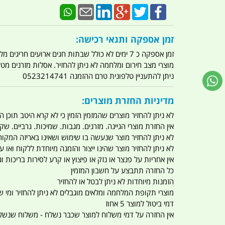
זמן אספקה ותנאי רכישה:
זמן אספקה כ 7 ימים לא כולל שבתות חגים ארועים חריגים מלחמות מגפה מתקפת טרור מתקפת מחשבים
מוצרי מצב חירום ומלחמה לא ניתן להחזיר. אסלות מזרנים מ
ניתן להתעניין טלפונית טרם ההזמנה 0523214741
מדיניות החזרת מוצרים:
לא ניתן להחזיר מוצרים שהמזמין הזמין כי לא קרא היטב תוכן
אין החזרת מוצרי הגיינה. מזרנים. מגבות. שמיכות. גרביים. שקי
לא ניתן להחזיר מוצר שנעשה בו שימוש ושאינו באריזה המקור
לא ניתן להחזיר מוצר שהינו ייצור והזמנה מיוחדת ללקוח וא
אין אחריות על פנצר או נזק או פיצוץ או קרע לסירות בריכות וג'
כל החזרה תתבצע על חשבון המזמין
הזמנות מיוחדות לא ניתן לבטל או להחזיר
מוצרי תקופת המלחמה ומלאים מוגבלים לא ניתן להחזיר ומי שרו
דמי ביטול למוצר 5 אחוז
אין החזרה על דמי משלוח למוצר שכבר נשלח - משלוח שנשלח ו