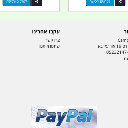
לפרטים ורכישה
לפרטים ורכישה
ר
עקבו אחרינו
Camp
צרו קשר
ר עקיבא
שתפו אותנו!
05232147
שה