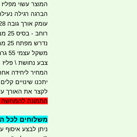
המוצר עשוי מפליז 
הברגה רגילה נעילה 
עומק אורך גובה 28 ממ (אורך כללי) 2.8 סמ
רוחב
נדרש מפתח 25 ממ
משקל עצמי 55 גרם
צבע נחושת \ פליז
המחיר ליחידה אחת
יתכנו שינויים קלים
לקצר את האורך עי
התמונה להמחשה ב
משלוחים לכל הארץ 
ניתן לבצע איסוף עצמי - 