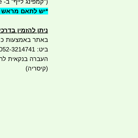
("קמפינג לייף" ב- waze)
*
יש לתאם מראש 
ניתן להזמין בדרכ
באתר באמצעות כר
ביט: 052-3214741
(קיסריה)