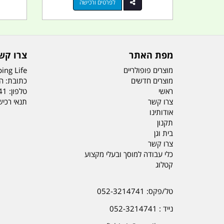
לפרטים ורכישה
מפת האתר
צרו קש
מוצרים פופולריים
ing Life
מוצרים חדשים
כתובת: הדס 19 או
ראשי
טלפון:
41
צרו קשר
תנאי רכי
אודותינו
תקנון
בית וגן
צרו קשר
כלי עבודה למוסך ובעלי מקצוע
קטלוג
טל/פקס: 052-3214741
נייד : 052-3214741