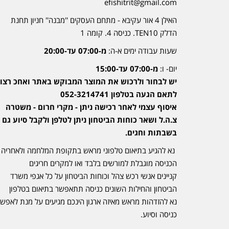
efishitrit@gmail.com
האילן 4 אור עקיבא - מתחם העסקים ''מבנה'' חניון תחנת
הדלק TEN10. כניסה 4. קומה 1
שעות עבודה ימים א-ה:
מ-07:00 עד-20:00
יום- ו:
מ-07:00 עד-15:00
יש לבחור ולרכוש את המוצר המבוקש באתר ואחכ רצוי
לתאם הגעה בטלפון 052-3214741
איסוף עצמי לאחר רכישה ניתן - מקרי חרום - משטרה
צ.ה.ל ושאר כוחות הביטחון ניתן לטלפן ולקבל סיוע גם
בשבתות וחגים.
נא להגיע בתיאום טלפוני מראש בתקופת המלחמה ולאחריה
הכניסה מוגבלת למורשים בלבד ואו למקרים חריגים
קניינים אנשי רכש צהל וכוחות הביטחון על כל אגפי משרד
הביטחון והחילות השונים כניסה תתאפשר בתיאום בטלפון
נא להזדהות מראש מאיזה ארגון הינכם מגיעים על מנת לאפש
כניסה וסיוע.