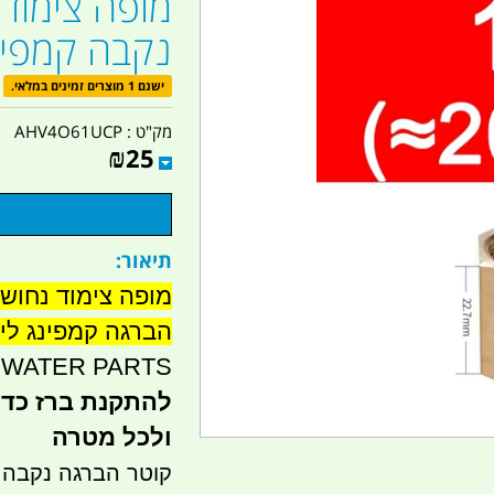
מופה צימוד 
נקבה קמפינ
ישנם 1 מוצרים זמינים במלאי.
מק"ט :
AHV4O61UCP
₪
25
תיאור:
הברגה קמפינג ליי
WATER PARTS
להתקנת ברז כדורי
ולכל מטרה
קוטר הברגה נקבה חצי -