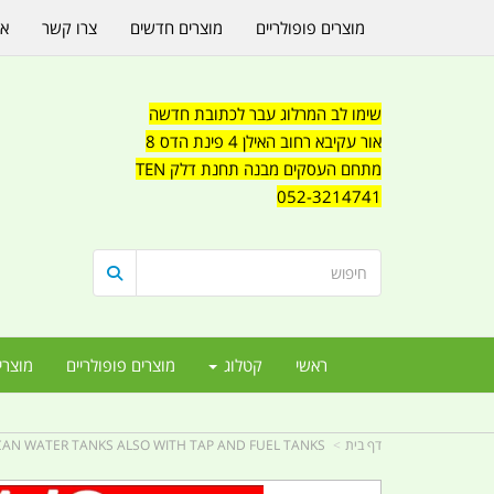
מוצרים פופולריים
מוצרים חדשים
צרו קשר
או
שימו לב המרלוג עבר לכתובת חדשה
אור עקיבא רחוב האילן 4 פינת הדס 8
מתחם העסקים מבנה תחנת דלק TEN
052-3214741
ראשי
קטלוג
מוצרים פופולריים
מוצרי
דף בית
CAN WATER TANKS ALSO WITH TAP AND FUEL TANKS