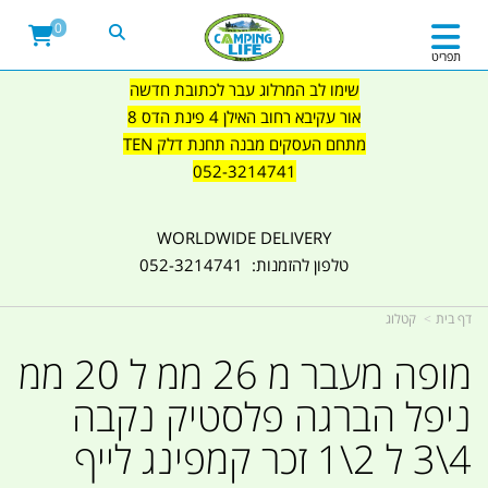
0
תפריט
שימו לב המרלוג עבר לכתובת חדשה
אור עקיבא רחוב האילן 4 פינת הדס 8
מתחם העסקים מבנה תחנת דלק TEN
052-3214741
WORLDWIDE DELIVERY
טלפון להזמנות: 052-3214741
דף בית
קטלוג
מופה מעבר מ 26 ממ ל 20 ממ
ניפל הברגה פלסטיק נקבה
4\3 ל 2\1 זכר קמפינג לייף