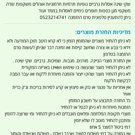
שקי שינה אסלות גרביים גופיות תרמיות חרמוניות אוהלים משקפות שדה
משקפי מגן כפפות חומרים כימיים לאסלות בממד ועוד
ניתן להתעניין טלפונית טרם ההזמנה 0523214741
מדיניות החזרת מוצרים:
לא ניתן להחזיר מוצרים שהמזמין הזמין כי לא קרא היטב תוכן המודעה ולא
וידא כי צבע או צורה שחשב קיימת ואו זמינה דבר שניתן לעשות טרם
ההזמנה בטלפון
אין החזרת מוצרי הגיינה. מזרנים. מגבות. שמיכות. גרביים. שקי שינה .
לא ניתן להחזיר מוצר שנעשה בו שימוש ושאינו באריזה המקורית
לא ניתן להחזיר מוצר שהינו ייצור והזמנה מיוחדת ללקוח ואו עבר הסבה
לבקשת הלקוח
אין אחריות על פנצר או נזק או פיצוץ או קרע לסירות בריכות וג'ק כרית
אוויר
כל החזרה תתבצע על חשבון המזמין
הזמנות מיוחדות לא ניתן לבטל או להחזיר
מוצרי תקופת המלחמה ומלאים מוגבלים לא ניתן להחזיר ומי שרוצה להזמין
ומתכנן להחזיר מוטב לו שלא יזמין
דמי ביטול למוצר 5 אחוז
אין החזרה על דמי משלוח למוצר שכבר נשלח - משלוח שנשלח והוחזר