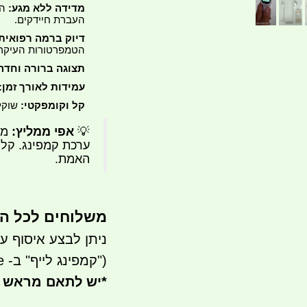
מדידה ללא מגע:
הי
העברת חיידקים.
דיוק ברמה רפואית
הטמפרטורות העיקר
תצוגה ברורה וחדה
עמידות לאורך זמן:
קל וקומפקטי:
שוקל כ-130 גרם בלבד, נוח לאח
💡
אפי ממליץ:
מכ
ערכת קמפינג. קל 
האמת.
משלוחים לכל הארץ 
ניתן לבצע איסוף עצמי - 
("קמפינג לייף" ב- waze)
*
יש לתאם מראש 