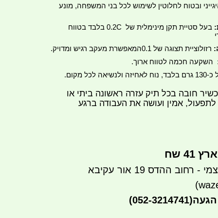
גייני ובטוח לחלוטין לשימוש לכל בני המשפחה, מונע
:
בעל סטיית תקן מינימלית של
0.2C
בלבד בטווח
י
:
רזולוציית תצוגה של
0.1
המאפשרת מעקב רגיש ומדויק.
השקעה חכמה לטווח ארוך.
יזה ולנשיאה לכל מקום.
שיר חובה בכל תיק עזרה ראשונה ביתי או
לתפעול, אמין ועושה את העבודה ברגע
41 שח
רחוב ההדס 19 אור עקיבא
הגעה
(052-3214741)