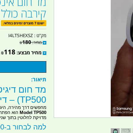
מד חום אינפ
קירבה כולל 
ישנם 7 מוצרים זמינים במלאי.
מק"ט :
I4LT5HEXSZ
180
מחיר:
₪
118
מחיר מבצע:
₪
תיאור:
מד חום דיגיט
TP500) – דיוק ומהירות ללא מגע
מחפשים דרך מהירה, היגי
Model TP500
הוא הפתרו
מדויקת לחלוטין בתוך שניו
למה לבחור ב-TP500?