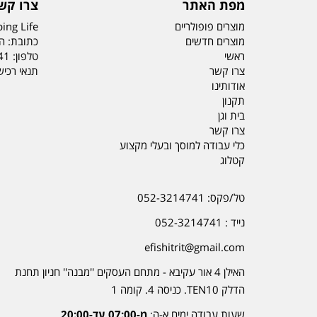
מפת האתר
צרו קש
מוצרים פופולריים
ing Life
מוצרים חדשים
כתובת: הדס 19 או
ראשי
טלפון:
41
צרו קשר
תנאי רכי
אודותינו
תקנון
בית וגן
צרו קשר
כלי עבודה למוסך ובעלי מקצוע
קטלוג
טל/פקס: 052-3214741
נייד : 052-3214741
efishitrit@gmail.com
האילן 4 אור עקיבא - מתחם העסקים ''מבנה'' חניון תחנת
הדלק TEN10. כניסה 4. קומה 1
שעות עבודה ימים א-ה:
מ-07:00 עד-20:00