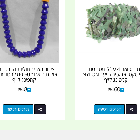
רשת הסוואה 4 על 5 מטר סגנון
צינור מאריך חוליות הברגה ח
צבאי טקטי צבע ירוק יער NYLON
צול דגם ארוך 60 סמ להכו
קמפינג לייף
קמפינג לייף
₪
48
₪
460
לפרטים ורכישה
לפרטים ורכישה