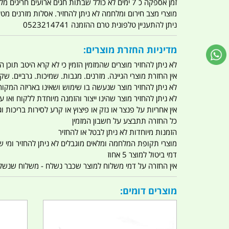
זמן אספקה כ 7 ימים לא כולל שבתות חגים ארועים חריגים מלחמות מגפה מתקפת טרור מתקפת מחשבים
מוצרי מצב חירום ומלחמה לא ניתן להחזיר. אסלות מזרנים מ
ניתן להתעניין טלפונית טרם ההזמנה 0523214741
מדיניות החזרת מוצרים:
לא ניתן להחזיר מוצרים שהמזמין הזמין כי לא קרא היטב תוכן
אין החזרת מוצרי הגיינה. מזרנים. מגבות. שמיכות. גרביים. שקי
לא ניתן להחזיר מוצר שנעשה בו שימוש ושאינו באריזה המקור
לא ניתן להחזיר מוצר שהינו ייצור והזמנה מיוחדת ללקוח וא
אין אחריות על פנצר או נזק או פיצוץ או קרע לסירות בריכות וג'
כל החזרה תתבצע על חשבון המזמין
הזמנות מיוחדות לא ניתן לבטל או להחזיר
מוצרי תקופת המלחמה ומלאים מוגבלים לא ניתן להחזיר ומי שרו
דמי ביטול למוצר 5 אחוז
אין החזרה על דמי משלוח למוצר שכבר נשלח - משלוח שנשלח ו
מוצרים דומים: