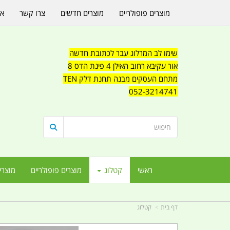
מוצרים פופולריים
מוצרים חדשים
צרו קשר
או
שימו לב המרלוג עבר לכתובת חדשה
אור עקיבא רחוב האילן 4 פינת הדס 8
מתחם העסקים מבנה תחנת דלק TEN
052-3214741
ראשי
קטלוג
מוצרים פופולריים
מוצרי
דף בית
קטלוג