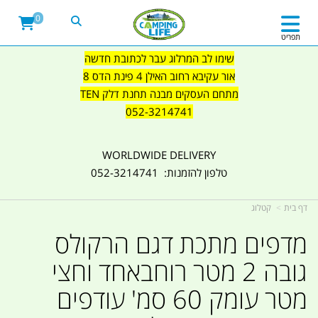
0
תפריט
שימו לב המרלוג עבר לכתובת חדשה
אור עקיבא רחוב האילן 4 פינת הדס 8
מתחם העסקים מבנה תחנת דלק TEN
052-3214741
WORLDWIDE DELIVERY
טלפון להזמנות: 052-3214741
דף בית
קטלוג
מדפים מתכת דגם הרקולס
גובה 2 מטר רוחבאחד וחצי
מטר עומק 60 סמ' עודפים