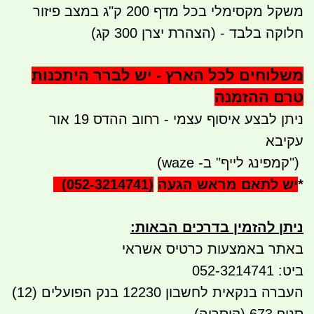
משקל מקסימלי בכל מדף 200 ק"ג במצב פיזור
חלוקה בלבד - (הצהרת יצרן 300 קג)
משלוחים לכל הארץ - יש לברר היתכנות
טרם ההזמנה
ניתן לבצע איסוף עצמי - רחוב ההדס 19 אור
עקיבא
")
קמפינג לייף" ב- waze)
*
יש לתאם מראש הגעה
(052-3214741)
ניתן להזמין בדרכים הבאות
:
באתר באמצעות כרטיס אשראי
ביט: 052-3214741
העברה בנקאית לחשבון 12230 בנק הפועלים (12)