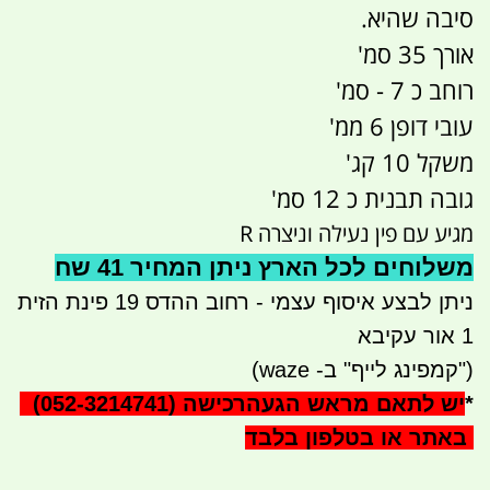
סיבה שהיא.
אורך 35 סמ'
רוחב כ 7 - סמ'
עובי דופן 6 ממ'
משקל 10 קג'
גובה תבנית כ 12 סמ'
מגיע עם פין נעילה וניצרה R
משלוחים לכל הארץ ניתן המחיר 41 שח
ניתן לבצע איסוף עצמי - רחוב ההדס 19 פינת הזית
1 אור עקיבא
("קמפינג לייף" ב- waze)
*
יש לתאם מראש הגעה
(052-3214741) רכישה
באתר או בטלפון בלבד