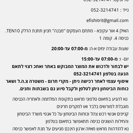
נייד : 052-3214741
efishitrit@gmail.com
האילן 4 אור עקיבא - מתחם העסקים ''מבנה'' חניון תחנת הדלק TEN10.
כניסה 4. קומה 1
שעות עבודה ימים א-ה:
מ-07:00 עד-20:00
יום- ו:
מ-07:00 עד-15:00
יש לבחור ולרכוש את המוצר המבוקש באתר ואחכ רצוי לתאם
הגעה בטלפון 052-3214741
איסוף עצמי לאחר רכישה ניתן - מקרי חרום - משטרה צ.ה.ל ושאר
כוחות הביטחון ניתן לטלפן ולקבל סיוע גם בשבתות וחגים.
נא להגיע בתיאום טלפוני מראש בתקופת המלחמה ולאחריה הכניסה
מוגבלת למורשים בלבד ואו למקרים חריגים
קניינים אנשי רכש צהל וכוחות הביטחון על כל אגפי משרד הביטחון
והחילות השונים כניסה תתאפשר בתיאום בטלפון
נא להזדהות מראש מאיזה ארגון הינכם מגיעים על מנת לאפשר כניסה