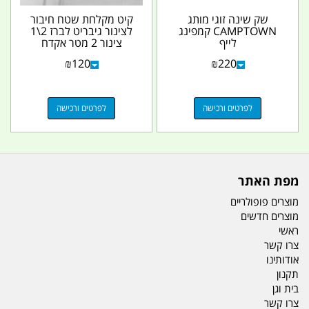
שק שינה זוגי מותג
קיט מקלחת שטח חיבור
CAMPTOWN קמפינג
לצינור גיבריט לברז 2\1
לייף
צינור 2 מטר אקדח
ומחברים מגיע בתיק יד...
₪
120
₪
220
לפרטים ורכישה
לפרטים ורכישה
מפת האתר
מוצרים פופולריים
מוצרים חדשים
ראשי
צרו קשר
אודותינו
תקנון
בית וגן
צרו קשר