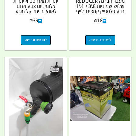
מעבר הברגה REDUCER
יתדות מארז סט 4 יתדות
שלוש שמיניות 8\3 ל 4\1
אלומיניום צבע אדום
רבע פלסטיק קמפינג לייף
לאוהלים יתד קל מגיע
בנרתיק אורך כל יתד...
₪
39
₪
18
לפרטים ורכישה
לפרטים ורכישה