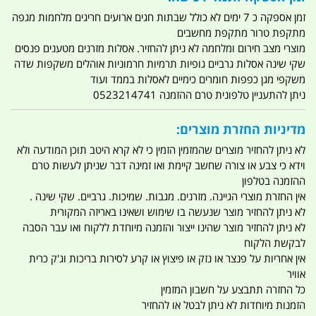
זמן אספקה כ 7 ימים לא כולל שבתות חגים ארועים חריגים מלחמות מגפה
מתקפת טרור מתקפת מחשבים
מוצרי מצב חירום ומלחמה לא ניתן להחזיר. אסלות מזרנים מטענים פנסים
שקי שינה אסלות גרביים גופיות תרמיות חרמוניות אוהלים משקפות שדה
משקפי מגן כפפות חומרים כימיים לאסלות בממד ועוד
ניתן להתעניין טלפונית טרם ההזמנה 0523214741
מדיניות החזרת מוצרים:
לא ניתן להחזיר מוצרים שהמזמין הזמין כי לא קרא היטב תוכן המודעה ולא
וידא כי צבע או צורה שחשב קיימת ואו זמינה דבר שניתן לעשות טרם
ההזמנה בטלפון
אין החזרת מוצרי הגיינה. מזרנים. מגבות. שמיכות. גרביים. שקי שינה .
לא ניתן להחזיר מוצר שנעשה בו שימוש ושאינו באריזה המקורית
לא ניתן להחזיר מוצר שהינו ייצור והזמנה מיוחדת ללקוח ואו עבר הסבה
לבקשת הלקוח
אין אחריות על פנצר או נזק או פיצוץ או קרע לסירות בריכות וג'ק כרית
אוויר
כל החזרה תתבצע על חשבון המזמין
הזמנות מיוחדות לא ניתן לבטל או להחזיר