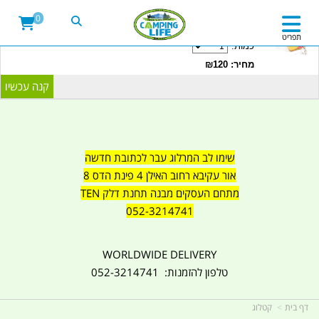
20LITRE WATER CONTAINER WITH TAP
0
CAMPINGLIFE ISRAEL קמפינג לייף
תפריט
כמות:
מחיר: ₪120
שימו לב המרלוג עבר לכתובת חדשה
אור עקיבא רחוב האילן 4 פינת הדס 8
מתחם העסקים מבנה תחנת דלק TEN
052-3214741
WORLDWIDE DELIVERY
טלפון להזמנות: 052-3214741
דף בית
קטלוג