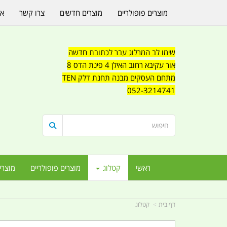
מוצרים פופולריים
מוצרים חדשים
צרו קשר
או
שימו לב המרלוג עבר לכתובת חדשה
אור עקיבא רחוב האילן 4 פינת הדס 8
מתחם העסקים מבנה תחנת דלק TEN
052-3214741
ראשי
קטלוג
מוצרים פופולריים
מוצרי
דף בית
קטלוג