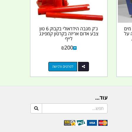
מיכל מים
ג'ק מגבה הידראולי בקבוק 6 טון
 על
צבע אדום אריזה בקרטון קמפינג
לייף
₪
200
לפרטים ורכישה
עוד...