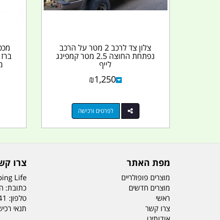
צלון צד לרכב 2 מטר על הרכב
מכס
נפתחת החוצה 2.5 מטר קמפינג
ברז 
לייף
מים 60
₪
1,250
לפרטים ורכישה
מפת האתר
צרו קש
מוצרים פופולריים
ing Life
מוצרים חדשים
כתובת: הדס 19 או
ראשי
טלפון:
41
צרו קשר
תנאי רכי
אודותינו