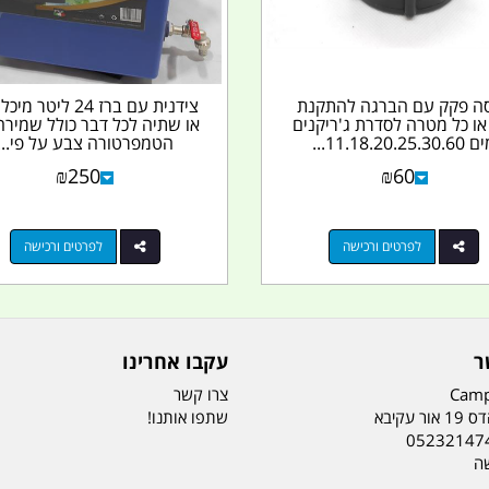
ה פקק עם הברגה להתקנת
צידנית עם ברז 24 ליטר 
או כל מטרה לסדרת ג'ריקנים
או שתיה לכל דבר כולל שמירה
11.18.20.25.30....
הטמפרטורה צבע על פי...
₪
250
₪
60
לפרטים ורכישה
לפרטים ורכישה
ר
עקבו אחרינו
Camp
צרו קשר
ר עקיבא
שתפו אותנו!
05232147
שה