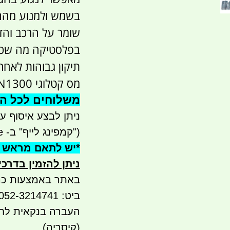
בשמש ולמנוע מהם
שומר על הרכב והדש
בפלסטיקה מה שכמוב
תיקון גבוהות לאחר
מס קטלוגי 110SUN1300
משלוחים לכל הארץ 
ניתן לבצע איסוף עצמי - 
("קמפינג לייף" ב- waze)
*
יש לתאם מראש 
ניתן להזמין בדרכ
באתר באמצעות כר
ביט: 052-3214741 052-5565936
(קיסריה)