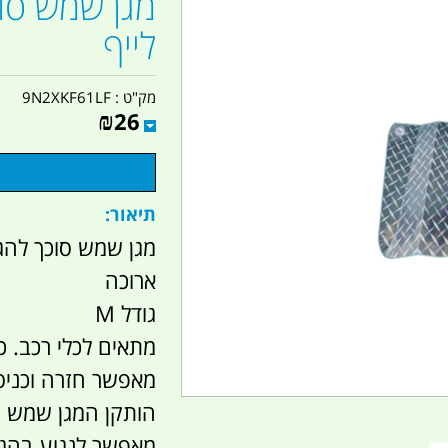
לייף
מק"ט :
9N2XKF61LF
₪
26
תיאור:
מגן שמש סוכך להג
ארוכה
גודל M
מתאים לכלי רכב. כל
מאפשר חזרה וכניס
הותקן המגן שמש
מאפשר לנגוע בהג